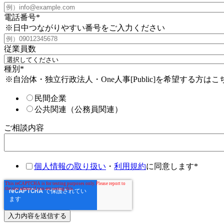
電話番号
*
※日中つながりやすい番号をご入力ください
従業員数
種別
*
※自治体・独立行政法人・One人事[Public]を希望する方は
民間企業
公共関連（公務員関連）
ご相談内容
個人情報の取り扱い
・
利用規約
に同意します
*