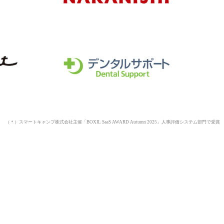
（＊）スマートキャンプ株式会社主催「BOXIL SaaS AWARD Autumn 2025」人事評価システム部門で受賞