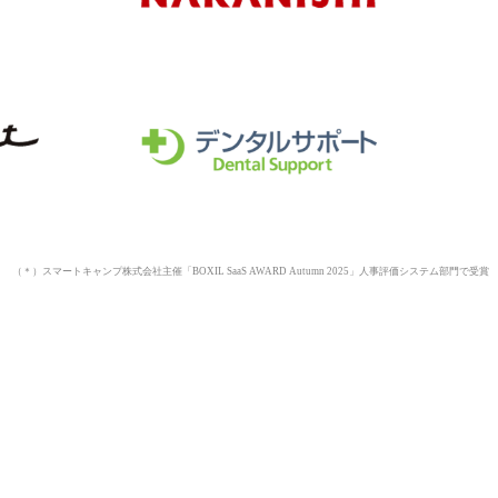
（＊）スマートキャンプ株式会社主催「BOXIL SaaS AWARD Autumn 2025」人事評価システム部門で受賞