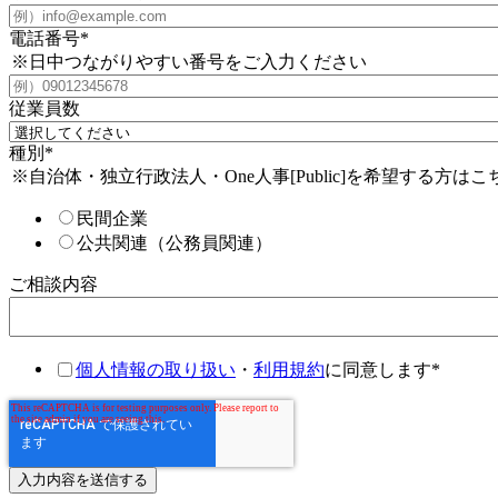
電話番号
*
※日中つながりやすい番号をご入力ください
従業員数
種別
*
※自治体・独立行政法人・One人事[Public]を希望する方は
民間企業
公共関連（公務員関連）
ご相談内容
個人情報の取り扱い
・
利用規約
に同意します
*