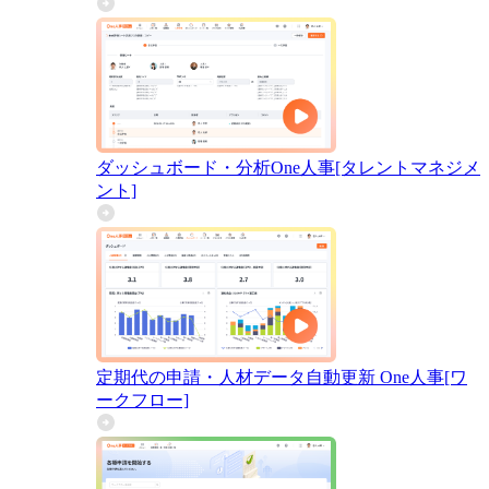
ダッシュボード・分析
One人事[タレントマネジメ
ント]
定期代の申請・人材データ自動更新
One人事[ワ
ークフロー]