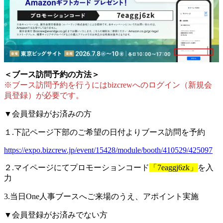
＜ブース訪問予約の方法＞
※ブース訪問予約を行うにはbizcrewへのログイン（新規会
員登録）が必要です。
▼会員登録がお済みの方
１.下記ページ下部のご希望の日付よりブース訪問を予約
https://expo.bizcrew.jp/event/15428/module/booth/410529/425097
２.マイページにてプロモーションコード
「7eaggj6zk」
を入
力
3.当日One人事ブースへご来場のうえ、アポイント実施
▼会員登録がお済みでない方