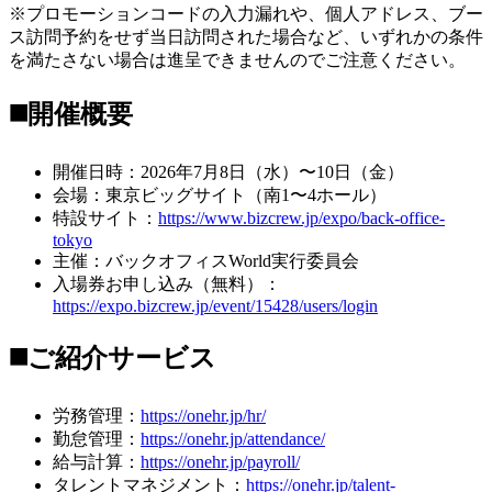
※プロモーションコードの入力漏れや、個人アドレス、ブー
ス訪問予約をせず当日訪問された場合など、いずれかの条件
を満たさない場合は進呈できませんのでご注意ください。
◼️
開催概要
開催日時：2026年7月8日（水）〜10日（金）
会場：東京ビッグサイト（南1〜4ホール）
特設サイト：
https://www.bizcrew.jp/expo/back-office-
tokyo
主催：バックオフィスWorld実行委員会
入場券お申し込み（無料）：
https://expo.bizcrew.jp/event/15428/users/login
◼️ご紹介サービス
労務管理：
https://onehr.jp/hr/
勤怠管理：
https://onehr.jp/attendance/
給与計算：
https://onehr.jp/payroll/
タレントマネジメント：
https://onehr.jp/talent-