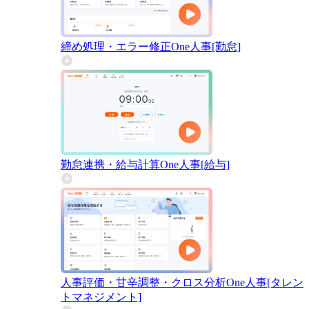
締め処理・エラー修正
One人事[勤怠]
勤怠連携・給与計算
One人事[給与]
人事評価・甘辛調整・クロス分析
One人事[タレン
トマネジメント]