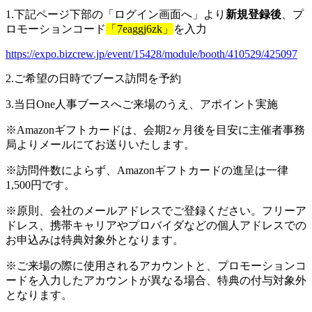
1.下記ページ下部の「ログイン画面へ」より
新規登録後
、プ
ロモーションコード
「7eaggj6zk」
を入力
https://expo.bizcrew.jp/event/15428/module/booth/410529/425097
2.ご希望の日時でブース訪問を予約
3.当日One人事ブースへご来場のうえ、アポイント実施
※Amazonギフトカードは、会期2ヶ月後を目安に主催者事務
局よりメールにてお送りいたします。
※訪問件数によらず、Amazonギフトカードの進呈は一律
1,500円です。
※原則、会社のメールアドレスでご登録ください。フリーア
ドレス、携帯キャリアやプロバイダなどの個人アドレスでの
お申込みは特典対象外となります。
※ご来場の際に使用されるアカウントと、プロモーションコ
ードを入力したアカウントが異なる場合、特典の付与対象外
となります。