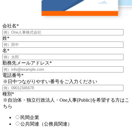
会社名
*
姓
*
名
*
勤務先メールアドレス
*
電話番号
*
※日中つながりやすい番号をご入力ください
種別
*
※自治体・独立行政法人・One人事[Public]を希望する方はこ
ちら
民間企業
公共関連（公務員関連）