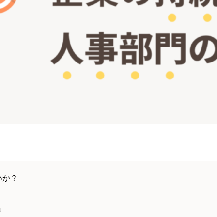
いか？
」