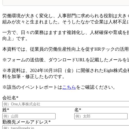
労働環境が大きく変化し、人事部門に求められる役割は大き
組みが次々と生まれました。そうしたなかで企業は人材不足
一方で、日々の業務はますます複雑化し、人材確保や育成を
向上」です。
本資料では、従業員の
労働生産性向上を促す
HRテックの活
※フォームの送信後、ダウンロードURLを記載したメールを
※本資料は、2024年10月18日（金）に開催されたEight株
料を加筆・修正したものです。
※該当のイベントレポートは
こちら
をご確認ください。
会社名
*
姓
*
名
*
勤務先メールアドレス
*