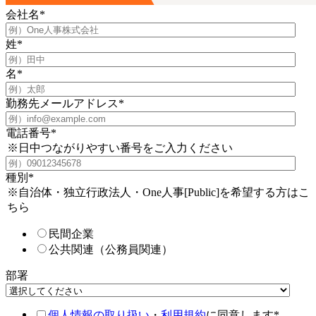
会社名
*
姓
*
名
*
勤務先メールアドレス
*
電話番号
*
※日中つながりやすい番号をご入力ください
種別
*
※自治体・独立行政法人・One人事[Public]を希望する方はこ
ちら
民間企業
公共関連（公務員関連）
部署
個人情報の取り扱い
・
利用規約
に同意します
*