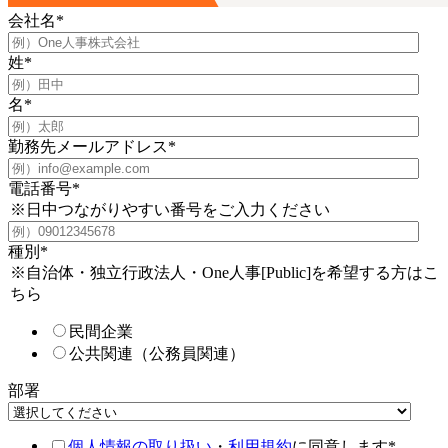
会社名
*
姓
*
名
*
勤務先メールアドレス
*
電話番号
*
※日中つながりやすい番号をご入力ください
種別
*
※自治体・独立行政法人・One人事[Public]を希望する方はこ
ちら
民間企業
公共関連（公務員関連）
部署
個人情報の取り扱い
・
利用規約
に同意します
*