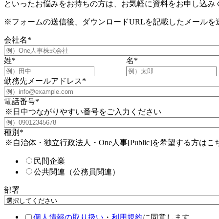
といったお悩みをお持ちの方は、お気軽に資料をお申し込み
※フォームの送信後、ダウンロードURLを記載したメールを
会社名
*
姓
*
名
*
勤務先メールアドレス
*
電話番号
*
※日中つながりやすい番号をご入力ください
種別
*
※自治体・独立行政法人・One人事[Public]を希望する方はこ
民間企業
公共関連（公務員関連）
部署
個人情報の取り扱い
・
利用規約
に同意します