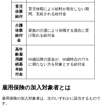
育児
育児休暇により給料が発生しない期
休業
間、支給される給付金
給付
介護
休業
家族の介護により休職する場合に受
給付
け取れる給付金
金
高年
齢雇
用継
60歳以降の賃金が、60歳時点の75％
続基
に満たない方を対象とする給付金
本給
付金
雇用保険の加入対象者とは
雇用保険の加入対象者は、次のいずれかに該当するもので
す。