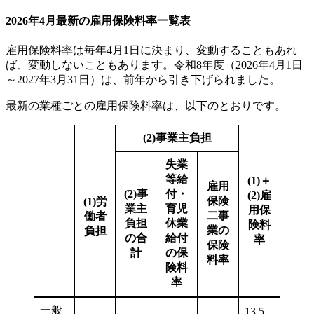
2026年4月最新の雇用保険料率一覧表
雇用保険料率は毎年4月1日に決まり、変動することもあれ
ば、変動しないこともあります。令和8年度（2026年4月1日
～2027年3月31日）は、前年から引き下げられました。
最新の業種ごとの雇用保険料率は、以下のとおりです。
(2)事業主負担
失業
等給
(1)＋
雇用
(2)事
付・
(2)雇
保険
(1)労
業主
育児
用保
二事
働者
負担
休業
険料
業の
負担
の合
給付
率
保険
計
の保
料率
険料
率
一般
13.5