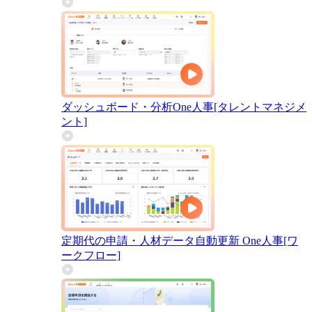
ダッシュボード・分析
One人事[タレントマネジメ
ント]
定期代の申請・人材データ自動更新
One人事[ワ
ークフロー]