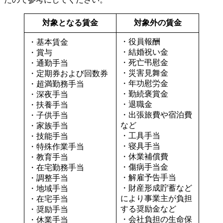
対象となる賃金
対象外の賃金
・役員報酬
・基本賃金
・結婚祝い金
・賞与
・死亡弔慰金
・通勤手当
・災害見舞金
・定期券および回数券
・年功慰労金
・超満勤務手当
・勤続褒賞金
・深夜手当
・退職金
・扶養手当
・出張旅費や宿泊費
・子供手当
など
・家族手当
・工具手当
・技能手当
・寝具手当
・特殊作業手当
・休業補償費
・教育手当
・傷病手当金
・在宅勤務手当
・解雇予告手当
・調整手当
・財産形成貯蓄など
・地域手当
により事業主が負担
・在宅手当
する奨励金など
・奨励手当
・会社負担の生命保
・休業手当