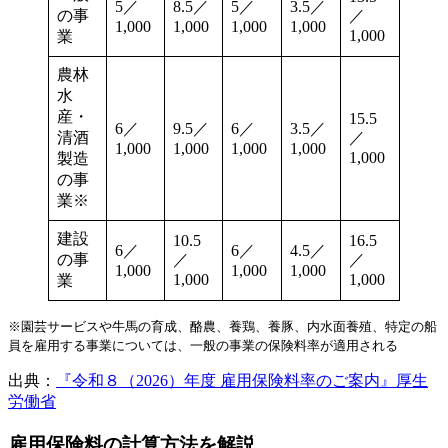
5／
8.5／
5／
3.5／
の事
／
1,000
1,000
1,000
1,000
1,000
業
農林
水
産・
15.5
6／
9.5／
6／
3.5／
清酒
／
1,000
1,000
1,000
1,000
1,000
製造
の事
業※
建設
10.5
16.5
6／
6／
4.5／
の事
／
／
1,000
1,000
1,000
1,000
1,000
業
※園芸サービスや牛馬の育成、酪農、養鶏、養豚、内水面養殖、特定の船
員を雇用する事業については、一般の事業の保険料率が適用される
出典：
『令和８（2026）年度 雇用保険料率のご案内』厚生
労働省
雇用保険料の計算方法を解説