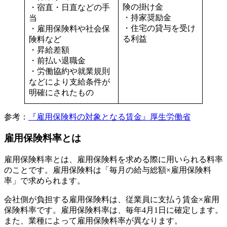
険の掛け金
・宿直・日直などの手
・持家奨励金
当
・住宅の貸与を受け
・雇用保険料や社会保
る利益
険料など
・昇給差額
・前払い退職金
・労働協約や就業規則
などにより支給条件が
明確にされたもの
参考：
『雇用保険料の対象となる賃金』厚生労働省
雇用保険料率とは
雇用保険料率とは、雇用保険料を求める際に用いられる料率
のことです。雇用保険料は「毎月の給与総額×雇用保険料
率」で求められます。
会社側が負担する雇用保険料は、従業員に支払う賃金×雇用
保険料率です。雇用保険料率は、毎年4月1日に確定します。
また、業種によって雇用保険料率が異なります。