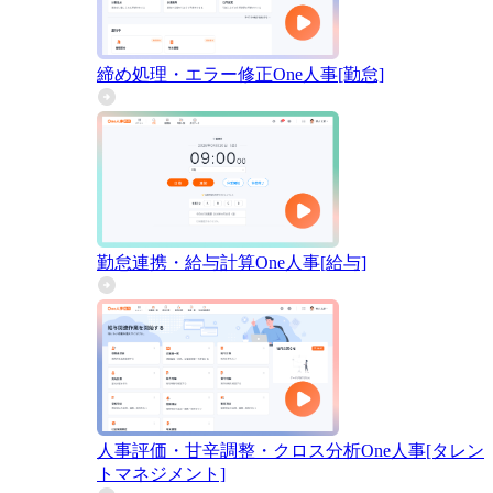
締め処理・エラー修正
One人事[勤怠]
勤怠連携・給与計算
One人事[給与]
人事評価・甘辛調整・クロス分析
One人事[タレン
トマネジメント]