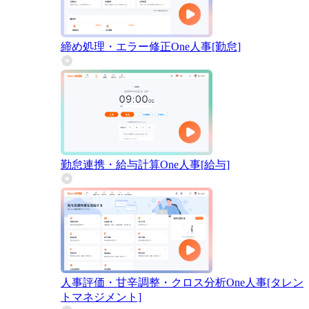
締め処理・エラー修正
One人事[勤怠]
勤怠連携・給与計算
One人事[給与]
人事評価・甘辛調整・クロス分析
One人事[タレン
トマネジメント]