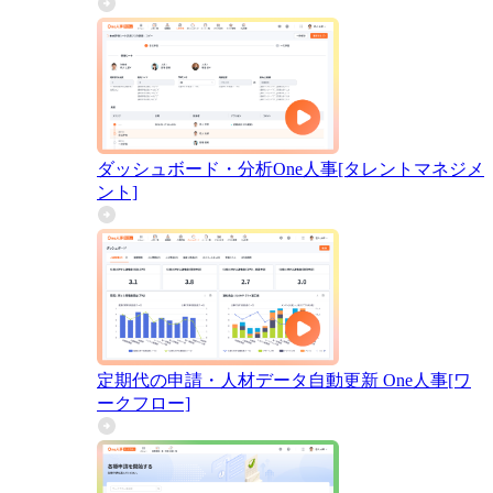
ダッシュボード・分析
One人事[タレントマネジメ
ント]
定期代の申請・人材データ自動更新
One人事[ワ
ークフロー]