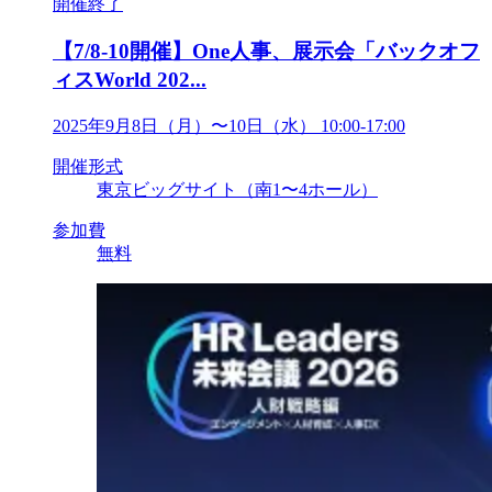
開催終了
【7/8-10開催】One人事、展示会「バックオフ
ィスWorld 202...
2025年9月8日（月）〜10日（水） 10:00-17:00
開催形式
東京ビッグサイト（南1〜4ホール）
参加費
無料