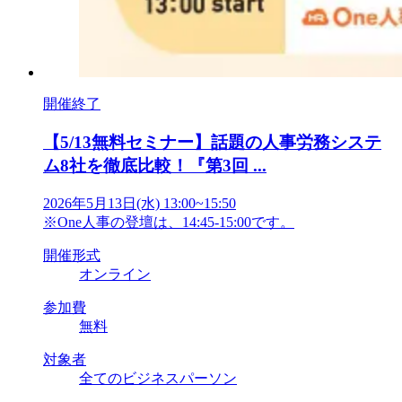
開催終了
【5/13無料セミナー】話題の人事労務システ
ム8社を徹底比較！『第3回 ...
2026年5月13日(水) 13:00~15:50
※One人事の登壇は、14:45-15:00です。
開催形式
オンライン
参加費
無料
対象者
全てのビジネスパーソン