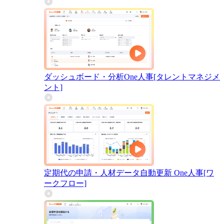
ダッシュボード・分析
One人事[タレントマネジメ
ント]
定期代の申請・人材データ自動更新
One人事[ワ
ークフロー]