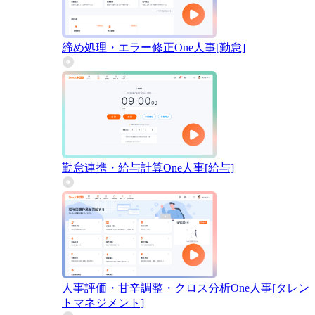
締め処理・エラー修正
One人事[勤怠]
勤怠連携・給与計算
One人事[給与]
人事評価・甘辛調整・クロス分析
One人事[タレン
トマネジメント]