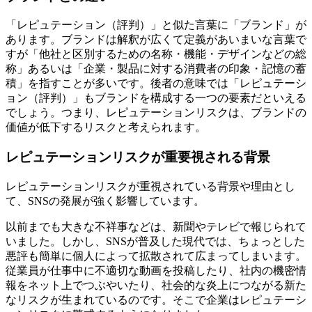
「レピュテーション（評判）」と似た言葉に「ブランド」が
あります。ブランドは解釈が広くて定義があいまいな言葉で
すが「他社と区別するための名称・機能・デザインなどの総
称」あるいは「企業・製品に対する消費者の印象・記憶の蓄
積」を指すことが多いです。後者の意味では「レピュテーシ
ョン（評判）」もブランドを構成する一つの要素だといえる
でしょう。つまり、レピュテーションリスクは、ブランドの
価値が低下するリスクと考えられます。
レピュテーションリスクが重要視される背景
レピュテーションリスクが重視されている背景や理由とし
て、SNSの発展が強く影響しています。
以前までも大きな不祥事などは、新聞やテレビで報じられて
いました。しかし、SNSが普及した現代では、ちょっとした
悪評も簡単に個人によって拡散されて広まってしまいます。
従業員が仕事中に不適切な動画を投稿したり、社内の機密情
報をネット上でつぶやいたり、社会的な炎上につながる新た
なリスクが生まれているのです。そこで企業はレピュテーシ