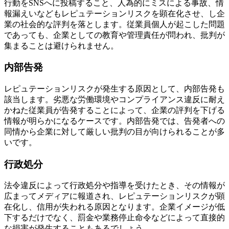
行動をSNSへに投稿すること、人為的にミスによる事故、情
報漏えいなどもレピュテーションリスクを顕在化させ、し企
業の社会的な評判を落とします。従業員個人が起こした問題
であっても、企業としての教育や管理責任が問われ、批判が
集まることは避けられません。
内部告発
レピュテーションリスクが発生する原因として、内部告発も
該当します。劣悪な労働環境やコンプライアンス違反に耐え
かねた従業員が告発することによって、企業の評判を下げる
情報が明らかになるケースです。内部告発では、告発者への
同情から企業に対して厳しい批判の目が向けられることが多
いです。
行政処分
法令違反によって行政処分や指導を受けたとき、その情報が
広まってメディアに報道され、レピュテーションリスクが顕
在化し、信用が失われる原因となります。企業イメージが低
下するだけでなく、罰金や業務停止命令などによって直接的
な損害が発生することもあるでしょう。