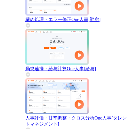
締め処理・エラー修正
One人事[勤怠]
勤怠連携・給与計算
One人事[給与]
人事評価・甘辛調整・クロス分析
One人事[タレン
トマネジメント]