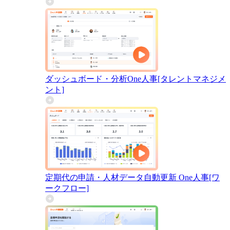
ダッシュボード・分析
One人事[タレントマネジメ
ント]
定期代の申請・人材データ自動更新
One人事[ワ
ークフロー]