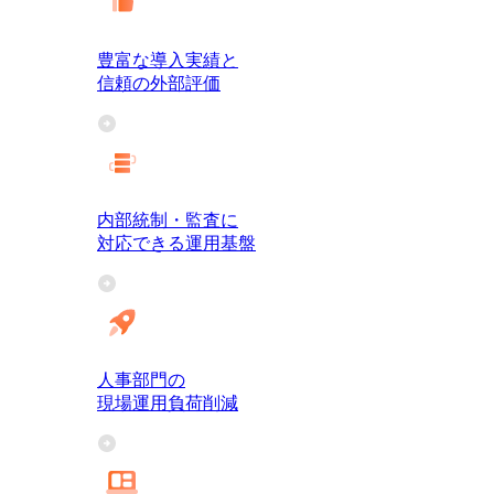
豊富な導入実績と
信頼の外部評価
内部統制・監査に
対応できる運用基盤
人事部門の
現場運用負荷削減