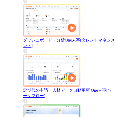
ダッシュボード・分析
One人事[タレントマネジメ
ント]
定期代の申請・人材データ自動更新
One人事[ワ
ークフロー]