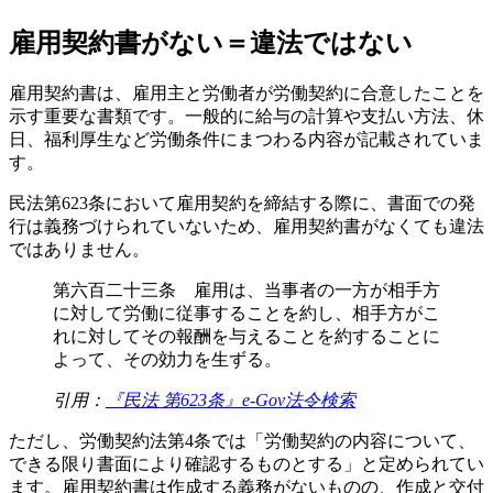
雇用契約書がない＝違法ではない
雇用契約書は、雇用主と労働者が労働契約に合意したことを
示す重要な書類です。一般的に給与の計算や支払い方法、休
日、福利厚生など労働条件にまつわる内容が記載されていま
す。
民法第623条において雇用契約を締結する際に、書面での発
行は義務づけられていないため、雇用契約書がなくても違法
ではありません。
第六百二十三条 雇用は、当事者の一方が相手方
に対して労働に従事することを約し、相手方がこ
れに対してその報酬を与えることを約することに
よって、その効力を生ずる。
引用：
『民法 第623条』e-Gov法令検索
ただし、労働契約法第4条では「労働契約の内容について、
できる限り書面により確認するものとする」と定められてい
ます。雇用契約書は作成する義務がないものの、作成と交付