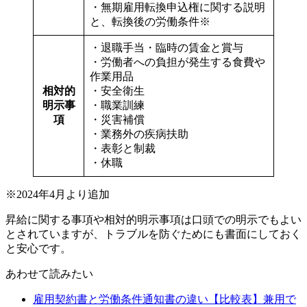
・無期雇用転換申込権に関する説明
と、転換後の労働条件※
・退職手当・臨時の賃金と賞与
・労働者への負担が発生する食費や
作業用品
相対的
・安全衛生
明示事
・職業訓練
項
・災害補償
・業務外の疾病扶助
・表彰と制裁
・休職
※2024年4月より追加
昇給に関する事項や相対的明示事項は口頭での明示でもよい
とされていますが、トラブルを防ぐためにも書面にしておく
と安心です。
あわせて読みたい
雇用契約書と労働条件通知書の違い【比較表】兼用で