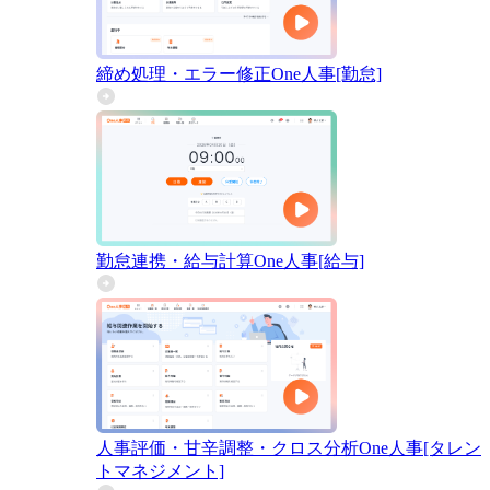
締め処理・エラー修正
One人事[勤怠]
勤怠連携・給与計算
One人事[給与]
人事評価・甘辛調整・クロス分析
One人事[タレン
トマネジメント]