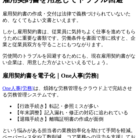
雇用契約書の作成・交付は法律で義務づけられていないた
め、なくてもよい文書といえます。
しかし雇用契約書は、従業員に気持ちよく仕事を進めてもら
うために重要な書類です。労働条件を書面で形に残すと、企
業と従業員双方を守ることにもつながります。
労使間のトラブルを回避するためにも、現在雇用契約書がな
い企業は、用意した方がよいといえるでしょう。
雇用契約書を電子化｜One人事[労務]
One人事[労務]
は、煩雑な労務管理をクラウド上で完結させ
る労務管理システムです。
【行政手続き】転記・参照ミスが多い
【年末調整】記入漏れ・修正の対応に追われている
【退職手続き】離職証明書の作成が面倒
という悩みがある担当者の業務効率化を助けて手間を軽減。
ペーパーレス化や工数削減、コア業務への注力を支援してお