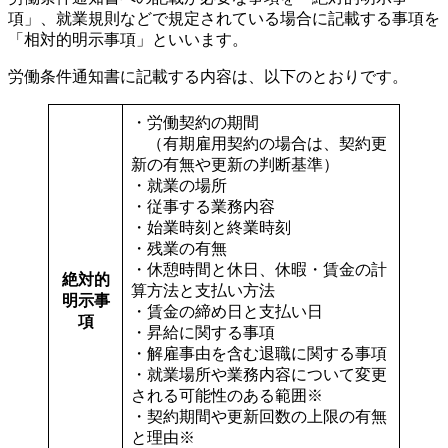
項」、就業規則などで規定されている場合に記載する事項を
「相対的明示事項」といいます。
労働条件通知書に記載する内容は、以下のとおりです。
・労働契約の期間
（有期雇用契約の場合は、契約更
新の有無や更新の判断基準）
・就業の場所
・従事する業務内容
・始業時刻と終業時刻
・残業の有無
・休憩時間と休日、休暇・賃金の計
絶対的
算方法と支払い方法
明示事
・賃金の締め日と支払い日
項
・昇給に関する事項
・解雇事由を含む退職に関する事項
・就業場所や業務内容について変更
される可能性のある範囲※
・契約期間や更新回数の上限の有無
と理由※