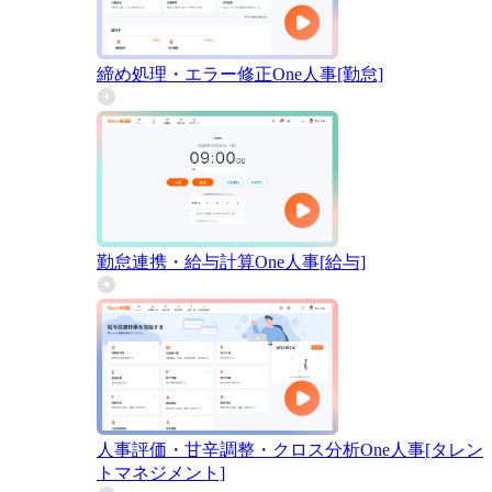
締め処理・エラー修正
One人事[勤怠]
勤怠連携・給与計算
One人事[給与]
人事評価・甘辛調整・クロス分析
One人事[タレン
トマネジメント]