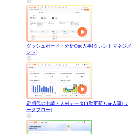
ダッシュボード・分析
One人事[タレントマネジメ
ント]
定期代の申請・人材データ自動更新
One人事[ワ
ークフロー]