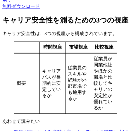
用で！
無料
ダウンロード
キャリア安全性を測るための3つの視座
キャリア安全性は、3つの視座から構成されています。
時間視座
市場視座
比較視座
従業員が
同業他社
従業員の
キャリア
やほかの
スキルや
パスが長
職場と比
経験が外
概要
期的に安
較してキ
部市場で
定してい
ャリアの
も通用す
るか
安定性が
るか
優れてい
るか
あわせて読みたい