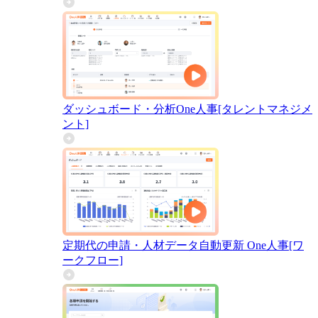
ダッシュボード・分析
One人事[タレントマネジメ
ント]
定期代の申請・人材データ自動更新
One人事[ワ
ークフロー]