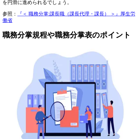
を円滑に進められるでしょう。
参照：
『＜ 職務分掌:課長職（課長代理・課長） ＞』厚生労
働省
職務分掌規程や職務分掌表のポイント