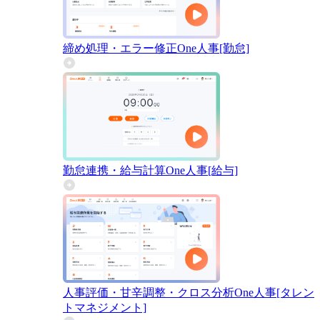
締め処理・エラー修正
One人事[勤怠]
勤怠連携・給与計算
One人事[給与]
人事評価・甘辛調整・クロス分析
One人事[タレン
トマネジメント]