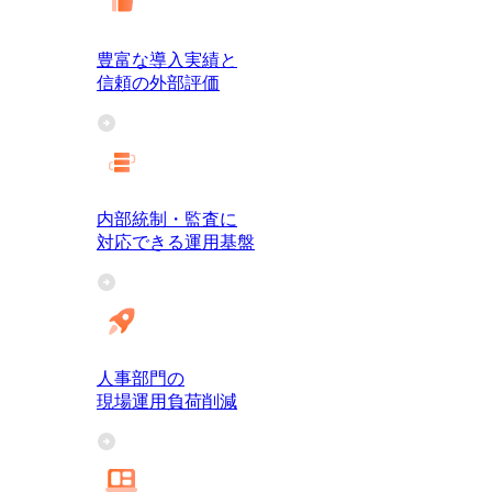
豊富な導入実績と
信頼の外部評価
内部統制・監査に
対応できる運用基盤
人事部門の
現場運用負荷削減