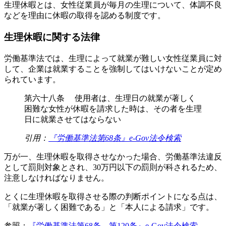
生理休暇とは、女性従業員が毎月の生理について、体調不良
などを理由に休暇の取得を認める制度です。
生理休暇に関する法律
労働基準法では、生理によって就業が難しい女性従業員に対
して、企業は就業することを強制してはいけないことが定め
られています。
第六十八条 使用者は、生理日の就業が著しく
困難な女性が休暇を請求した時は、その者を生理
日に就業させてはならない
引用：
『労働基準法第68条』e-Gov法令検索
万が一、生理休暇を取得させなかった場合、労働基準法違反
として罰則対象とされ、30万円以下の罰則が科されるため、
注意しなければなりません。
とくに生理休暇を取得させる際の判断ポイントになる点は、
「就業が著しく困難である」と「本人による請求」です。
参照：
『労働基準法第68条、第120条』e-Gov法令検索