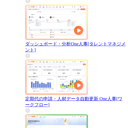
ダッシュボード・分析
One人事[タレントマネジメ
ント]
定期代の申請・人材データ自動更新
One人事[ワ
ークフロー]