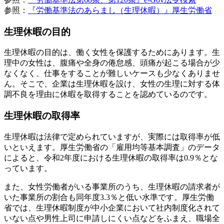
参照：
『労働基準法のあらまし（生理休暇）』厚生労働省
生理休暇の目的
生理休暇の目的は、働く女性を保護するためにあります。生
理中の女性は、腹痛や全身の倦怠感、頭痛が起こる場合が少
なくなく、仕事をすることが難しいケースも少なくありませ
ん。そこで、企業は生理休暇を設け、女性の生理に対する体
調不良を理由に休暇を取得することを認めているのです。
生理休暇の取得率
生理休暇は法律で定められていますが、実際には取得率が低
いといえます。厚生労働省の「雇用均等基本調査」のデータ
によると、令和2年度における生理休暇の取得率は0.9％とな
っています。
また、女性労働者がいる事業所のうち、生理休暇の請求者が
いた事業所の割合も同年度3.3％と低い水準です。厚生労働
省では、生理休暇制度が中小企業において社内制度化されて
いない点や男性上司に申請しにくい点などをふまえ、職場全