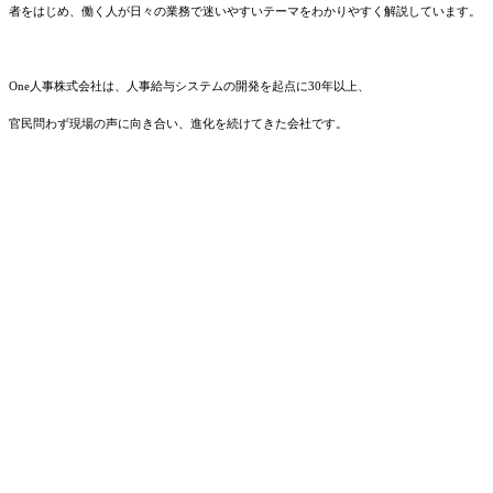
者をはじめ、
働く人が日々の業務で迷いやすいテーマを
わかりやすく解説しています。
One人事株式会社は、人事給与システムの開発を起点に30年以上、
官民問わず現場の声に向き合い、
進化を続けてきた会社です。