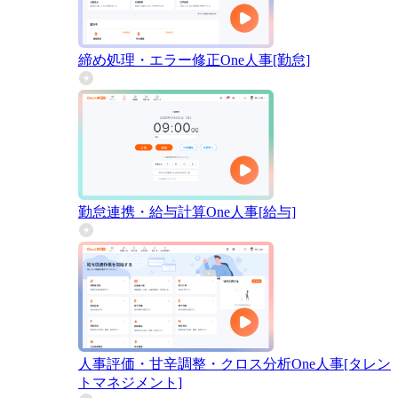
締め処理・エラー修正
One人事[勤怠]
勤怠連携・給与計算
One人事[給与]
人事評価・甘辛調整・クロス分析
One人事[タレン
トマネジメント]