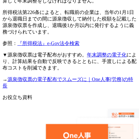
算して年末調整をしなければなりません。
所得税法第226条によると、転職前の企業は、当年の1月1日
から退職日までの間に源泉徴収して納付した税額を記載した
源泉徴収票を作成し、退職後1か月以内に発行するように義
務づけられています。
参照：
『所得税法』e-Gov法令検索
▼源泉徴収票は電子配布がおすすめ。
年末調整の電子化
によ
り、計算結果を自動で反映できるとともに、手渡しによる配
布コストを削減できます。
→
源泉徴収票の電子配布でスムーズに｜One人事[労務]の特
長
お役立ち資料