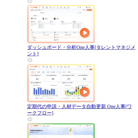
ダッシュボード・分析
One人事[タレントマネジメ
ント]
定期代の申請・人材データ自動更新
One人事[ワ
ークフロー]