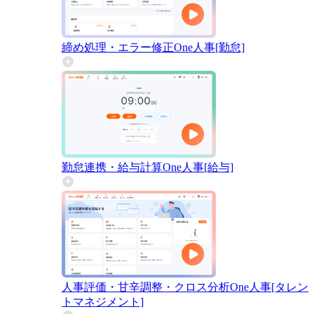
締め処理・エラー修正
One人事[勤怠]
勤怠連携・給与計算
One人事[給与]
人事評価・甘辛調整・クロス分析
One人事[タレン
トマネジメント]