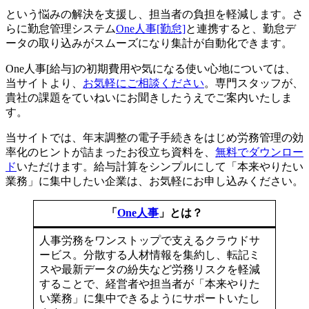
という悩みの解決を支援し、担当者の負担を軽減します。さ
らに勤怠管理システム
One人事[勤怠]
と連携すると、勤怠デ
ータの取り込みがスムーズになり集計が自動化できます。
One人事[給与]の初期費用や気になる使い心地については、
当サイトより、
お気軽にご相談ください
。専門スタッフが、
貴社の課題をていねいにお聞きしたうえでご案内いたしま
す。
当サイトでは、年末調整の電子手続きをはじめ労務管理の効
率化のヒントが詰まったお役立ち資料を、
無料でダウンロー
ド
いただけます。給与計算をシンプルにして「本来やりたい
業務」に集中したい企業は、お気軽にお申し込みください。
「
One人事
」とは？
人事労務をワンストップで支えるクラウドサ
ービス。分散する人材情報を集約し、転記ミ
スや最新データの紛失など労務リスクを軽減
することで、経営者や担当者が「本来やりた
い業務」に集中できるようにサポートいたし