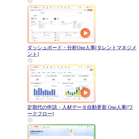
ダッシュボード・分析
One人事[タレントマネジメ
ント]
定期代の申請・人材データ自動更新
One人事[ワ
ークフロー]