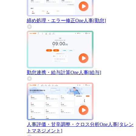
締め処理・エラー修正
One人事[勤怠]
勤怠連携・給与計算
One人事[給与]
人事評価・甘辛調整・クロス分析
One人事[タレン
トマネジメント]