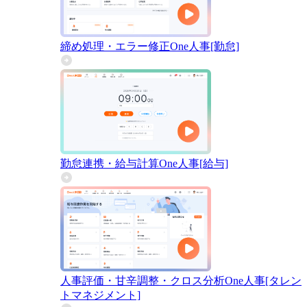
締め処理・エラー修正
One人事[勤怠]
勤怠連携・給与計算
One人事[給与]
人事評価・甘辛調整・クロス分析
One人事[タレン
トマネジメント]