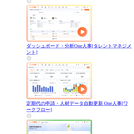
ダッシュボード・分析
One人事[タレントマネジメ
ント]
定期代の申請・人材データ自動更新
One人事[ワ
ークフロー]