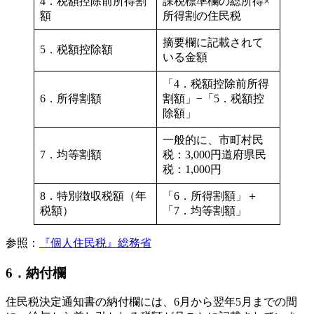
4．税額控除前所得割
課税標準欄の総所得×
額
所得割の住民税
摘要欄に記載されて
5．税額控除額
いる金額
「4．税額控除前所得
6．所得割額
割額」−「5．税額控
除額」
一般的に、市町村民
7．均等割額
税：3,000円道府県民
税：1,000円
8．特別徴収税額（年
「6．所得割額」＋
税額）
「7．均等割額」
参照：
『個人住民税』総務省
6．納付欄
住民税決定通知書の納付欄には、6月から翌年5月までの間