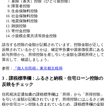
寡婦（寡夫）控除（ひとり親控除）
障害者控除
生命保険料控除
社会保険料控除
地震保険料控除
雑損控除
寄付金控除
小規模企業共済等掛金控除
該当する控除の金額が記載されています。控除金額が正しく
反映されているかどうかは、確定申告書や源泉徴収票にある
給与所得から、所得控除を差し引いた金額を課税所得として
算出して、確認しましょう。
参照：
『個人住民税』東京都主税局
3．課税標準欄：ふるさと納税・住宅ローン控除の
反映をチェック
住民税決定通知書の課税標準欄は「所得」から「所得控除」
を引いた金額が記載されています。所得控除にはふるさと納
税や住宅ローン控除も含まれているため、課税標準欄の金額