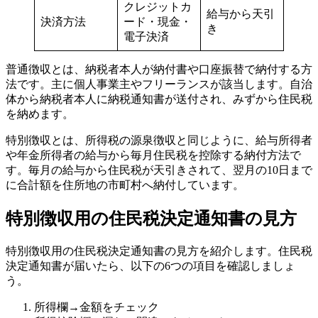
クレジットカ
給与から天引
決済方法
ード・現金・
き
電子決済
普通徴収とは、納税者本人が納付書や口座振替で納付する方
法です。主に個人事業主やフリーランスが該当します。自治
体から納税者本人に納税通知書が送付され、みずから住民税
を納めます。
特別徴収とは、所得税の源泉徴収と同じように、給与所得者
や年金所得者の給与から毎月住民税を控除する納付方法で
す。毎月の給与から住民税が天引きされて、翌月の10日まで
に合計額を住所地の市町村へ納付しています。
特別徴収用の住民税決定通知書の見方
特別徴収用の住民税決定通知書の見方を紹介します。住民税
決定通知書が届いたら、以下の6つの項目を確認しましょ
う。
所得欄→金額をチェック