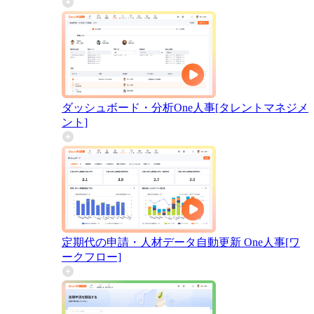
ダッシュボード・分析
One人事[タレントマネジメ
ント]
定期代の申請・人材データ自動更新
One人事[ワ
ークフロー]