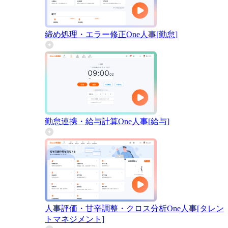
締め処理・エラー修正
One人事[勤怠]
勤怠連携・給与計算
One人事[給与]
人事評価・甘辛調整・クロス分析
One人事[タレン
トマネジメント]