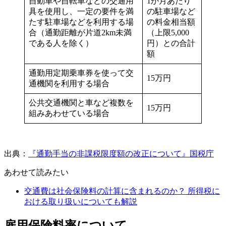
自動車や自転車などの交通用
1か月あたり
具を使用し、一定の要件を満
の駐車場など
たす駐車場などを利用する場
の料金相当額
合（通勤距離が片道2km未満
（上限5,000
である人を除く）
円）との合計
額
通勤用定期乗車券を使って交
15万円
通機関を利用する場合
公共交通機関と車など複数を
15万円
組みあわせている場合
出典：
『通勤手当の非課税限度額の改正について』国税庁
あわせて読みたい
交通費は社会保険料の計算に含まれるのか？ 所得税に
おける取り扱いについても解説
雇用保険料率について