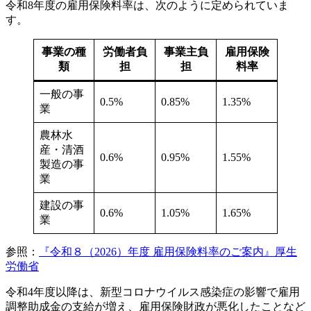
令和8年度の雇用保険料率は、次のように定められていま
す。
事業の種
労働者負
事業主負
雇用保険
類
担
担
料率
一般の事
0.5%
0.85%
1.35%
業
農林水
産・清酒
0.6%
0.95%
1.55%
製造の事
業
建設の事
0.6%
1.05%
1.65%
業
参照：
『令和８（2026）年度 雇用保険料率のご案内』厚生
労働省
令和4年度以降は、新型コロナウイルス感染症の影響で雇用
調整助成金の支給が増え、雇用保険財政が悪化したことなど