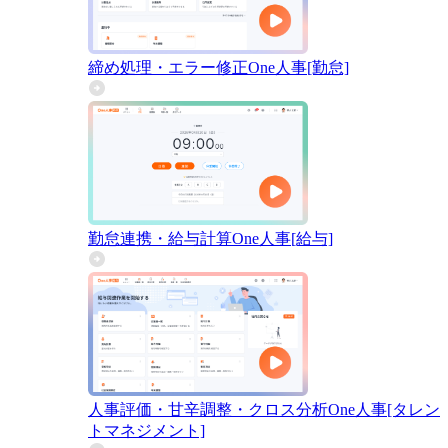
締め処理・エラー修正
One人事[勤怠]
勤怠連携・給与計算
One人事[給与]
人事評価・甘辛調整・クロス分析
One人事[タレン
トマネジメント]