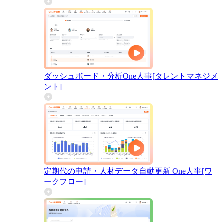
ダッシュボード・分析
One人事[タレントマネジメ
ント]
定期代の申請・人材データ自動更新
One人事[ワ
ークフロー]