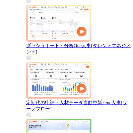
ダッシュボード・分析
One人事[タレントマネジメ
ント]
定期代の申請・人材データ自動更新
One人事[ワ
ークフロー]