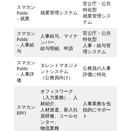
官公庁・公共
スマカン
特化型
就業管理システム
Public
就業管理シス
– 就業
テム
官公庁・公共
スマカン
人事給与、マイナ
Public
特化型
ンバー、
– 人事給
人事・給与管
給与明細、申請
与
理システム
スマカン
タレントマネジメ
公務員の人事
Public
ントシステム
– 人事評
評価に特化
（公務員向け）
価
オフィスワーク
（入力業務）、人
材紹介、
人事業務を包
スマカン
人材派遣、新入社
括的にサポー
BPO
員研修、コールセ
ト
ンター、
物流業務