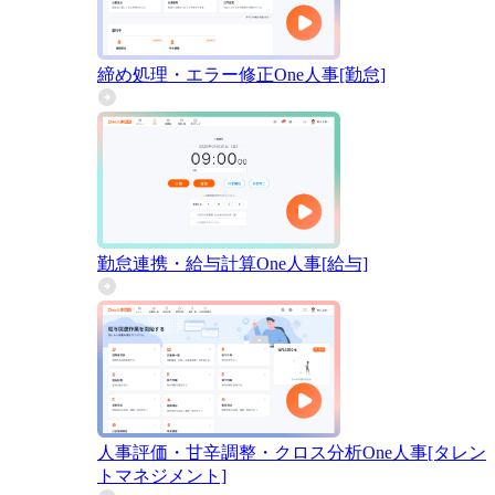
締め処理・エラー修正
One人事[勤怠]
勤怠連携・給与計算
One人事[給与]
人事評価・甘辛調整・クロス分析
One人事[タレン
トマネジメント]