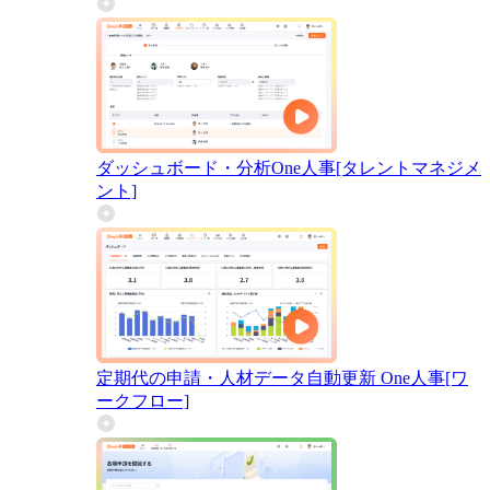
ダッシュボード・分析
One人事[タレントマネジメ
ント]
定期代の申請・人材データ自動更新
One人事[ワ
ークフロー]