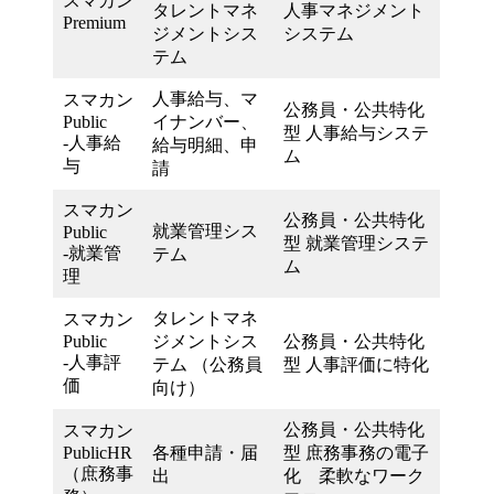
スマカン
タレントマネ
人事マネジメント
Premium
ジメントシス
システム
テム
人事給与、マ
スマカン
公務員・公共特化
Public
イナンバー、
型 人事給与システ
-人事給
給与明細、申
ム
与
請
スマカン
公務員・公共特化
就業管理シス
Public
型 就業管理システ
-就業管
テム
ム
理
タレントマネ
スマカン
Public
ジメントシス
公務員・公共特化
-人事評
テム （公務員
型 人事評価に特化
価
向け）
公務員・公共特化
スマカン
PublicHR
各種申請・届
型 庶務事務の電子
（庶務事
出
化 柔軟なワーク