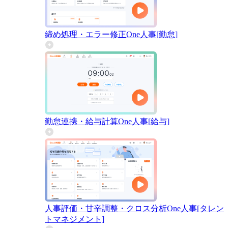
締め処理・エラー修正
One人事[勤怠]
勤怠連携・給与計算
One人事[給与]
人事評価・甘辛調整・クロス分析
One人事[タレン
トマネジメント]