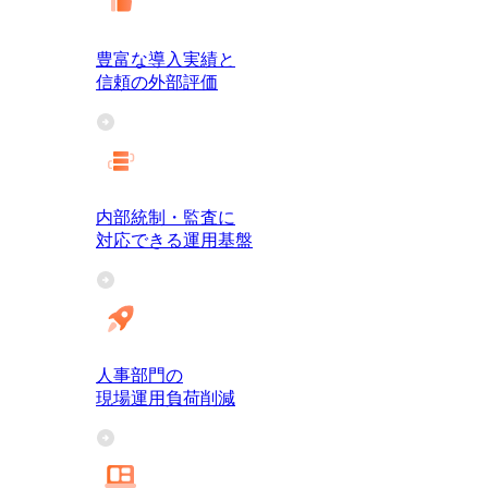
豊富な導入実績と
信頼の外部評価
内部統制・監査に
対応できる運用基盤
人事部門の
現場運用負荷削減