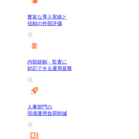
豊富な導入実績と
信頼の外部評価
内部統制・監査に
対応できる運用基盤
人事部門の
現場運用負荷削減