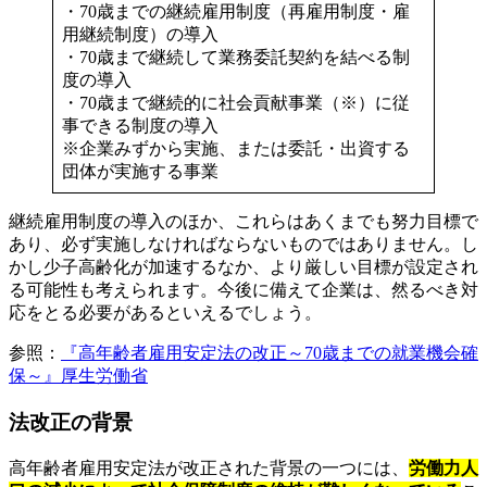
・70歳までの継続雇用制度（再雇用制度・雇
用継続制度）の導入
・70歳まで継続して業務委託契約を結べる制
度の導入
・70歳まで継続的に社会貢献事業（※）に従
事できる制度の導入
※企業みずから実施、または委託・出資する
団体が実施する事業
継続雇用制度の導入のほか、これらはあくまでも努力目標で
あり、必ず実施しなければならないものではありません。し
かし少子高齢化が加速するなか、より厳しい目標が設定され
る可能性も考えられます。今後に備えて企業は、然るべき対
応をとる必要があるといえるでしょう。
参照：
『高年齢者雇用安定法の改正～70歳までの就業機会確
保～』厚生労働省
法改正の背景
高年齢者雇用安定法が改正された背景の一つには、
労働力人