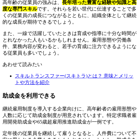
高年齢の従業員の強みは、
長年培った豊富な経験や知識と高
度な専門スキル
です。それらを若い世代に伝達することで多
くの従業員の成長につながるとともに、組織全体として継続
的な成長が期待できるでしょう。
また、一線で活躍していたときは育成や指導に十分な時間が
とれなかった人もいるかもしれません。雇用形態や労働条
件、業務内容が変わると、若手の育成に注力できるようにな
る従業員も多いでしょう。
あわせて読みたい
スキルトランスファー(スキトラ)とは？ 意味とメリッ
トや方法を紹介
助成金を利用できる
継続雇用制度を導入する企業向けに、高年齢者の雇用形態や
人数に応じて助成金制度が用意されています。特定求職者雇
用開発助成金や65歳超雇用推進助成金が一例です。
定年後の従業員を継続して雇うとなると、人件費について不