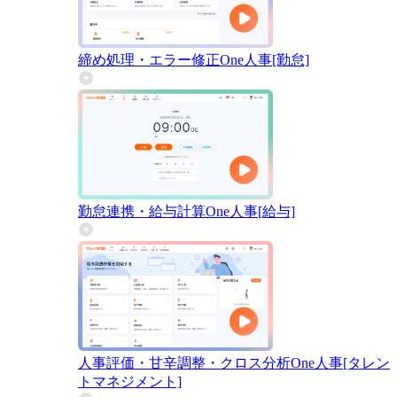
締め処理・エラー修正
One人事[勤怠]
勤怠連携・給与計算
One人事[給与]
人事評価・甘辛調整・クロス分析
One人事[タレン
トマネジメント]