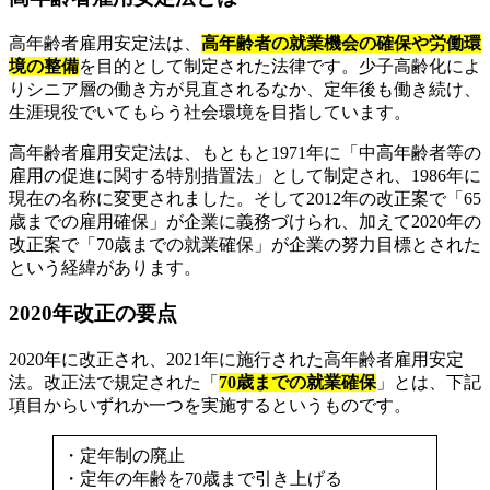
高年齢者雇用安定法は、
高年齢者の就業機会の確保や労働環
境の整備
を目的として制定された法律です。少子高齢化によ
りシニア層の働き方が見直されるなか、定年後も働き続け、
生涯現役でいてもらう社会環境を目指しています。
高年齢者雇用安定法は、もともと1971年に「中高年齢者等の
雇用の促進に関する特別措置法」として制定され、1986年に
現在の名称に変更されました。そして2012年の改正案で「65
歳までの雇用確保」が企業に義務づけられ、加えて2020年の
改正案で「70歳までの就業確保」が企業の努力目標とされた
という経緯があります。
2020年改正の要点
2020年に改正され、2021年に施行された高年齢者雇用安定
法。改正法で規定された「
70歳までの就業確保
」とは、下記
項目からいずれか一つを実施するというものです。
・定年制の廃止
・定年の年齢を70歳まで引き上げる