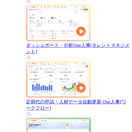
ダッシュボード・分析
One人事[タレントマネジメ
ント]
定期代の申請・人材データ自動更新
One人事[ワ
ークフロー]