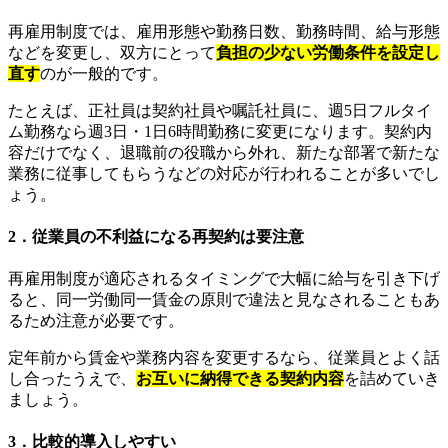
再雇用制度では、雇用形態や勤務日数、勤務時間、給与形態
などを変更し、双方にとって
負担の少ない労働条件を設定し
直す
のが一般的です。
たとえば、正社員は契約社員や嘱託社員に、週5日フルタイ
ム勤務なら週3日・1日6時間勤務に変更になります。契約内
容だけでなく、退職前の役職から外れ、新たな部署で新たな
業務に従事してもらうなどの対応が行われることが多いでし
ょう。
2．従業員の不利益になる再契約は要注意
再雇用制度が適応されるタイミングで大幅に給与を引き下げ
ると、同一労働同一賃金の原則で違法と見なされることもあ
るため注意が必要です。
定年前から賃金や業務内容を変更するなら、従業員とよく話
し合ったうえで、
お互いに納得できる契約内容
を詰めていき
ましょう。
3．比較的導入しやすい