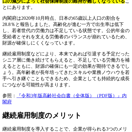
口の減少によって社会保障制度の維持が難しくなっている
こ
とにあります。
内閣府は2020年10月時点、日本の65歳以上人口の割合を
28.8％と報告しました。高齢化が進む一方で出生率は低下
し、若者世代の労働力は不足している状態です。公的年金の
受給者とそれを支える労働者のバランスが崩れているため、
財源が確保しにくくなっています。
継続雇用制度などにより、本来であれば引退する予定だった
シニア層に働き続けてもらえると、不足している労働力を補
えるとともに、財源の確保にも一定の効果が期待できるでし
ょう。高年齢者が長年培ってきたスキルや業務ノウハウを若
手へ引き継ぐこともできるため、企業としても持続的な成長
につながる可能性が高まります。
参照：
『令和3年版高齢社会白書（全体版）（PDF版）』内
閣府
継続雇用制度のメリット
継続雇用制度を導入することで、企業が得られる3つのメリ