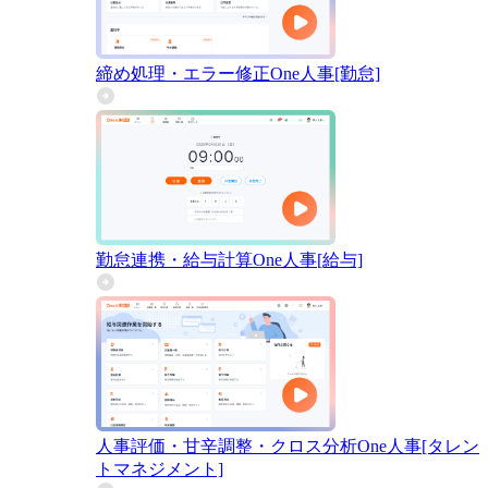
締め処理・エラー修正
One人事[勤怠]
勤怠連携・給与計算
One人事[給与]
人事評価・甘辛調整・クロス分析
One人事[タレン
トマネジメント]