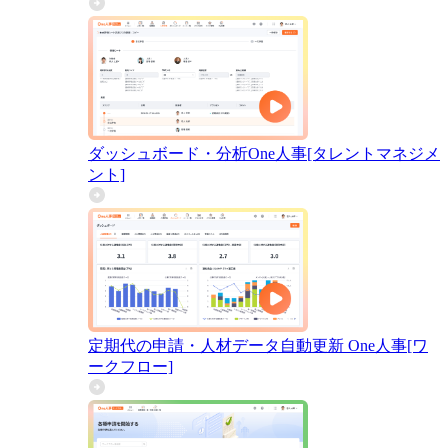
ダッシュボード・分析
One人事[タレントマネジメ
ント]
定期代の申請・人材データ自動更新
One人事[ワ
ークフロー]