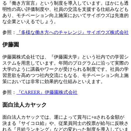
る『働き方宣言』という制度を導入しています。ほかにも透
明性の高い評価制度や、社員の交流を支援する仕組みなども
あり、モチベーション向上施策においてサイボウズは先進的
な企業といえるでしょう。
参照：
『多様な働き方へのチャレンジ』サイボウズ株式会社
伊藤園
伊藤園株式会社では、『伊藤園大学』という社内での学習シ
ステムを用意しています。年間のプログラムに沿って実際の
大学のように講義やワークが受けられる制度です。社員の学
習意欲を高めつつ社内交流にもなる、モチベーション向上施
策においては非常に効果的な仕組みといえます。
参照：
『CAREER』伊藤園株式会社
面白法人カヤック
面白法人カヤックでは、運によって賞与に+αされる金額が
決まる『サイコロ給』や、従業員同士の投票が給与に反映さ
れる『月給ランキング』などの変わった制度を導入していま