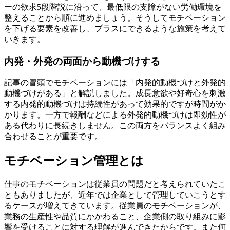
ーの欲求5段階説に沿って、最低限の支障がない労働環境を
整えることから順に進めましょう。そうしてモチベーション
を下げる要素を改善し、プラスにできるような施策を考えて
いきます。
内発・外発の両面から動機づけする
記事の冒頭でモチベーションには「内発的動機づけと外発的
動機づけがある」と解説しました。成長意欲や好奇心を刺激
する内発的動機づけは持続性があって効果的ですが時間がか
かります。一方で報酬などによる外発的動機づけは即効性が
ある代わりに長続きしません。この両方をバランスよく組み
合わせることが重要です。
モチベーション管理とは
仕事のモチベーションは従業員の問題だと考えられていたこ
ともありましたが、近年では企業として管理していこうとす
るケースが増えてきています。従業員のモチベーションが、
業務の生産性や品質にかかわること、企業側の取り組みに影
響を受けることに対する理解が進んできたからです。また何