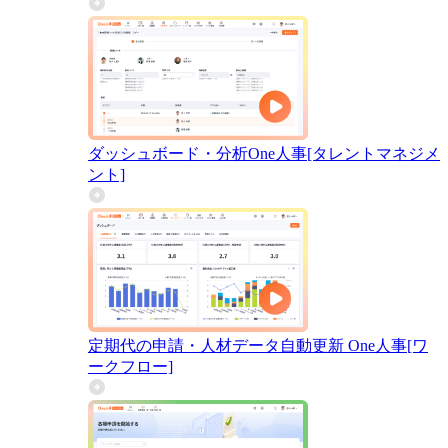
ダッシュボード・分析
One人事[タレントマネジメ
ント]
定期代の申請・人材データ自動更新
One人事[ワ
ークフロー]