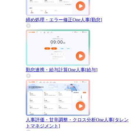
締め処理・エラー修正
One人事[勤怠]
勤怠連携・給与計算
One人事[給与]
人事評価・甘辛調整・クロス分析
One人事[タレン
トマネジメント]