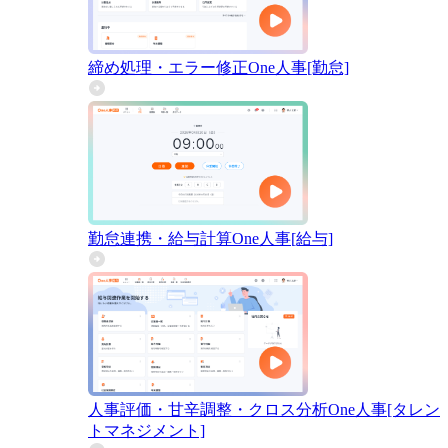
締め処理・エラー修正
One人事[勤怠]
勤怠連携・給与計算
One人事[給与]
人事評価・甘辛調整・クロス分析
One人事[タレン
トマネジメント]