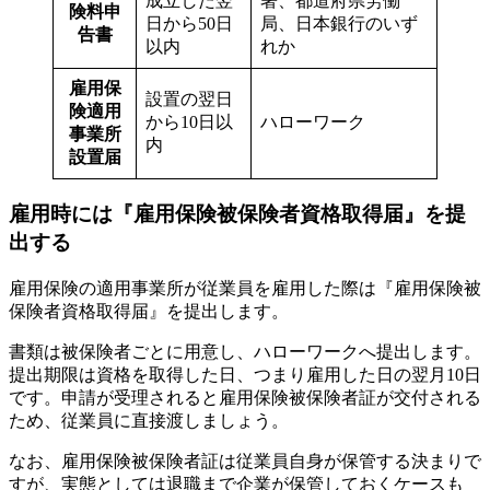
成立した翌
署、都道府県労働
険料申
日から50日
局、日本銀行のいず
告書
以内
れか
雇用保
設置の翌日
険適用
から10日以
ハローワーク
事業所
内
設置届
雇用時には『雇用保険被保険者資格取得届』を提
出する
雇用保険の適用事業所が従業員を雇用した際は『雇用保険被
保険者資格取得届』を提出します。
書類は被保険者ごとに用意し、ハローワークへ提出します。
提出期限は資格を取得した日、つまり雇用した日の翌月10日
です。申請が受理されると雇用保険被保険者証が交付される
ため、従業員に直接渡しましょう。
なお、雇用保険被保険者証は従業員自身が保管する決まりで
すが、実態としては退職まで企業が保管しておくケースも