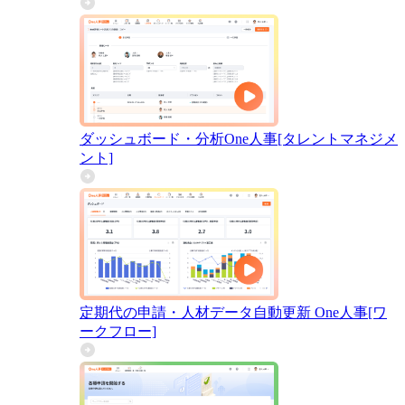
ダッシュボード・分析
One人事[タレントマネジメ
ント]
定期代の申請・人材データ自動更新
One人事[ワ
ークフロー]