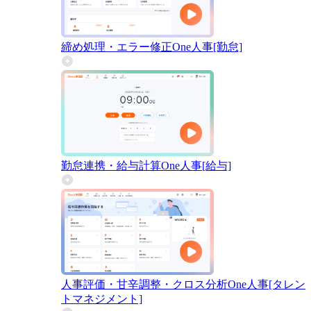
締め処理・エラー修正
One人事[勤怠]
勤怠連携・給与計算
One人事[給与]
人事評価・甘辛調整・クロス分析
One人事[タレン
トマネジメント]