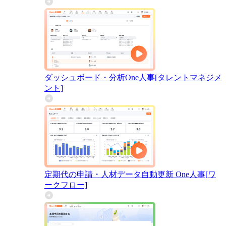
ダッシュボード・分析
One人事[タレントマネジメ
ント]
定期代の申請・人材データ自動更新
One人事[ワ
ークフロー]