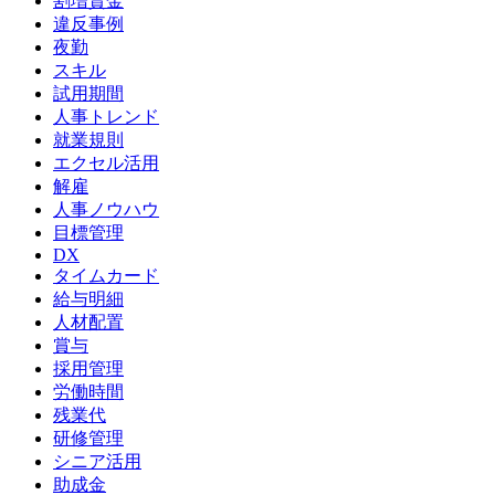
割増賃金
違反事例
夜勤
スキル
試用期間
人事トレンド
就業規則
エクセル活用
解雇
人事ノウハウ
目標管理
DX
タイムカード
給与明細
人材配置
賞与
採用管理
労働時間
残業代
研修管理
シニア活用
助成金