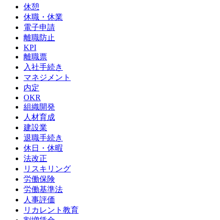
休憩
休職・休業
電子申請
離職防止
KPI
離職票
入社手続き
マネジメント
内定
OKR
組織開発
人材育成
建設業
退職手続き
休日・休暇
法改正
リスキリング
労働保険
労働基準法
人事評価
リカレント教育