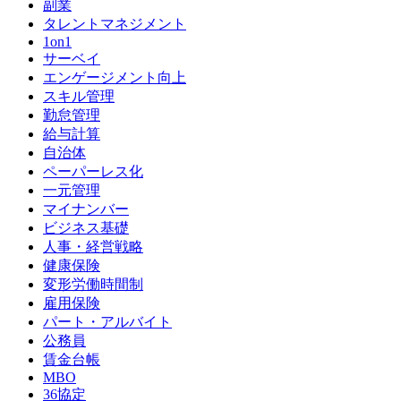
副業
タレントマネジメント
1on1
サーベイ
エンゲージメント向上
スキル管理
勤怠管理
給与計算
自治体
ペーパーレス化
一元管理
マイナンバー
ビジネス基礎
人事・経営戦略
健康保険
変形労働時間制
雇用保険
パート・アルバイト
公務員
賃金台帳
MBO
36協定