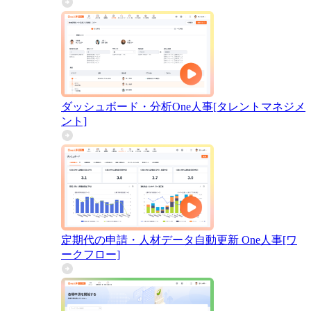
ダッシュボード・分析
One人事[タレントマネジメ
ント]
定期代の申請・人材データ自動更新
One人事[ワ
ークフロー]