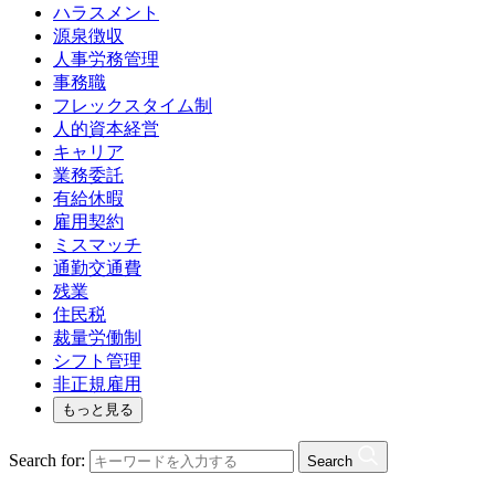
ハラスメント
源泉徴収
人事労務管理
事務職
フレックスタイム制
人的資本経営
キャリア
業務委託
有給休暇
雇用契約
ミスマッチ
通勤交通費
残業
住民税
裁量労働制
シフト管理
非正規雇用
もっと見る
Search for:
Search