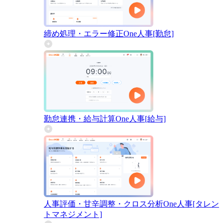
締め処理・エラー修正
One人事[勤怠]
勤怠連携・給与計算
One人事[給与]
人事評価・甘辛調整・クロス分析
One人事[タレン
トマネジメント]