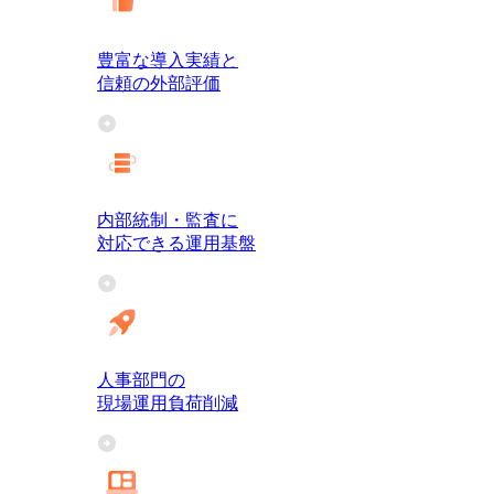
豊富な導入実績と
信頼の外部評価
内部統制・監査に
対応できる運用基盤
人事部門の
現場運用負荷削減