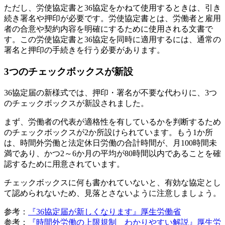
ただし、労使協定書と36協定をかねて使用するときは、引き
続き署名や押印が必要です。労使協定書とは、労働者と雇用
者の合意や契約内容を明確にするために使用される文書で
す。この労使協定書と36協定を同時に適用するには、通常の
署名と押印の手続きを行う必要があります。
3つのチェックボックスが新設
36協定届の新様式では、押印・署名が不要な代わりに、3つ
のチェックボックスが新設されました。
まず、労働者の代表が適格性を有しているかを判断するため
のチェックボックスが2か所設けられています。もう1か所
は、時間外労働と法定休日労働の合計時間が、月100時間未
満であり、かつ2～6か月の平均が80時間以内であることを確
認するために用意されています。
チェックボックスに何も書かれていないと、有効な協定とし
て認められないため、見落とさないように注意しましょう。
参考：
『36協定届が新しくなります』厚生労働省
参考：
『時間外労働の上限規制 わかりやすい解説』厚生労