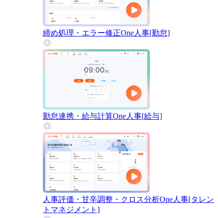
締め処理・エラー修正
One人事[勤怠]
勤怠連携・給与計算
One人事[給与]
人事評価・甘辛調整・クロス分析
One人事[タレン
トマネジメント]