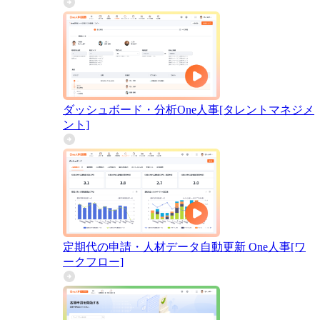
ダッシュボード・分析
One人事[タレントマネジメ
ント]
定期代の申請・人材データ自動更新
One人事[ワ
ークフロー]