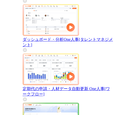
ダッシュボード・分析
One人事[タレントマネジメ
ント]
定期代の申請・人材データ自動更新
One人事[ワ
ークフロー]