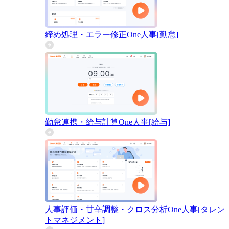
締め処理・エラー修正
One人事[勤怠]
勤怠連携・給与計算
One人事[給与]
人事評価・甘辛調整・クロス分析
One人事[タレン
トマネジメント]