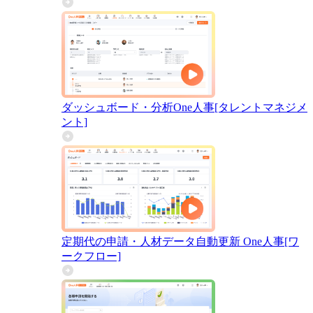
ダッシュボード・分析
One人事[タレントマネジメ
ント]
定期代の申請・人材データ自動更新
One人事[ワ
ークフロー]