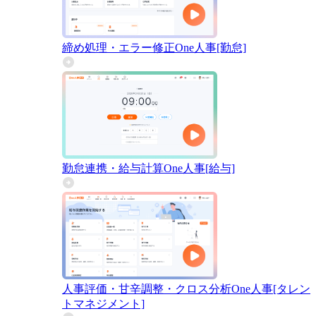
締め処理・エラー修正
One人事[勤怠]
勤怠連携・給与計算
One人事[給与]
人事評価・甘辛調整・クロス分析
One人事[タレン
トマネジメント]