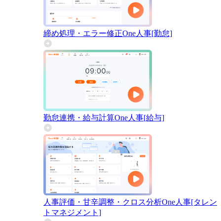
締め処理・エラー修正
One人事[勤怠]
勤怠連携・給与計算
One人事[給与]
人事評価・甘辛調整・クロス分析
One人事[タレン
トマネジメント]