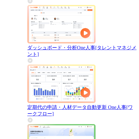
ダッシュボード・分析
One人事[タレントマネジメ
ント]
定期代の申請・人材データ自動更新
One人事[ワ
ークフロー]