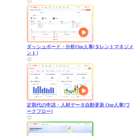
ダッシュボード・分析
One人事[タレントマネジメ
ント]
定期代の申請・人材データ自動更新
One人事[ワ
ークフロー]