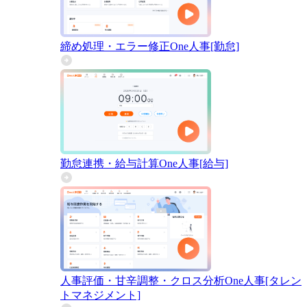
締め処理・エラー修正
One人事[勤怠]
勤怠連携・給与計算
One人事[給与]
人事評価・甘辛調整・クロス分析
One人事[タレン
トマネジメント]