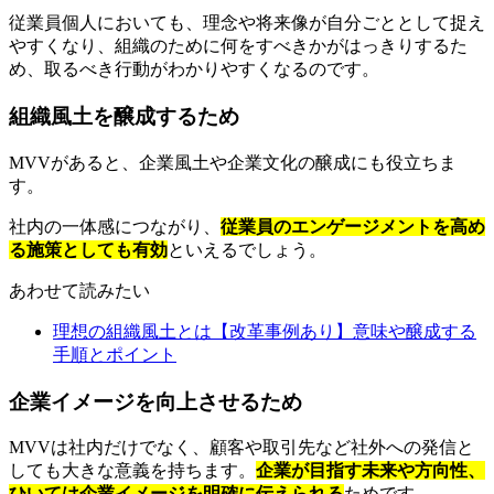
従業員個人においても、理念や将来像が自分ごととして捉え
やすくなり、組織のために何をすべきかがはっきりするた
め、取るべき行動がわかりやすくなるのです。
組織風土を醸成するため
MVVがあると、企業風土や企業文化の醸成にも役立ちま
す。
社内の一体感につながり、
従業員のエンゲージメントを高め
る施策としても有効
といえるでしょう。
あわせて読みたい
理想の組織風土とは【改革事例あり】意味や醸成する
手順とポイント
企業イメージを向上させるため
MVVは社内だけでなく、顧客や取引先など社外への発信と
しても大きな意義を持ちます。
企業が目指す未来や方向性、
ひいては企業イメージを明確に伝えられる
ためです。