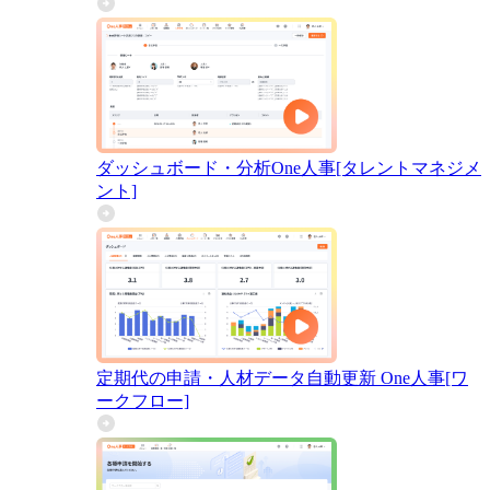
ダッシュボード・分析
One人事[タレントマネジメ
ント]
定期代の申請・人材データ自動更新
One人事[ワ
ークフロー]