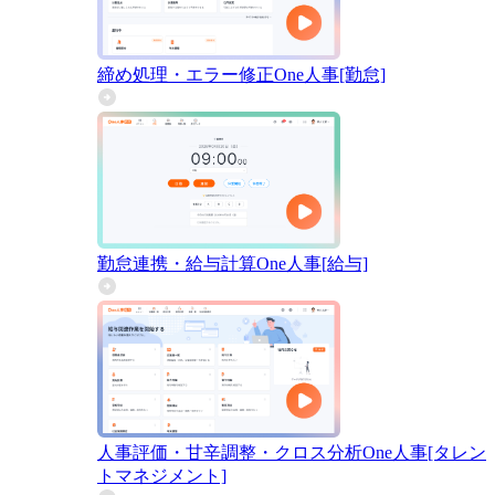
締め処理・エラー修正
One人事[勤怠]
勤怠連携・給与計算
One人事[給与]
人事評価・甘辛調整・クロス分析
One人事[タレン
トマネジメント]