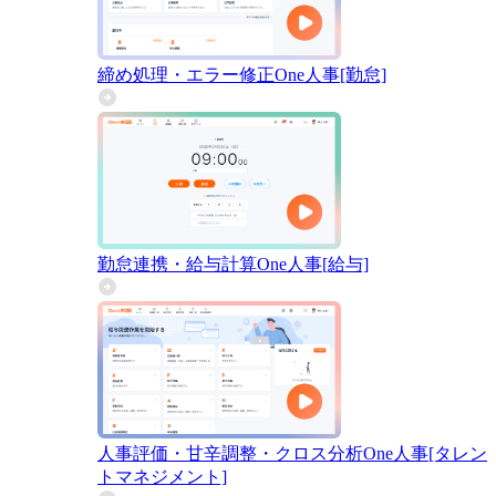
締め処理・エラー修正
One人事[勤怠]
勤怠連携・給与計算
One人事[給与]
人事評価・甘辛調整・クロス分析
One人事[タレン
トマネジメント]