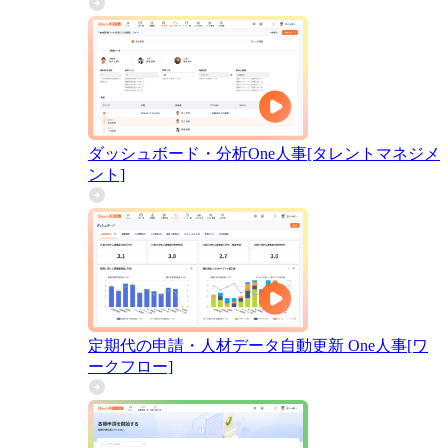
ダッシュボード・分析
One人事[タレントマネジメ
ント]
定期代の申請・人材データ自動更新
One人事[ワ
ークフロー]