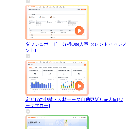
ダッシュボード・分析
One人事[タレントマネジメ
ント]
定期代の申請・人材データ自動更新
One人事[ワ
ークフロー]