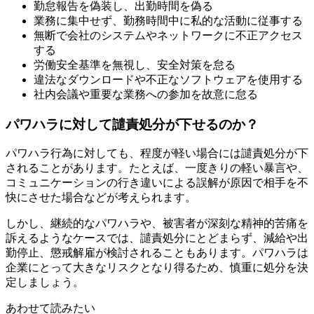
勤怠報告を偽装し、出勤時間を偽る
業務に集中せず、勤務時間中に私的な活動に従事する
無断で会社のシステムやネットワークに不正アクセス
する
労働安全基準を無視し、安全対策を怠る
違法なダウンロードや不正なソフトウェアを使用する
社内会議や重要な業務への参加を故意に怠る
パワハラに対して譴責処分が下せるのか？
パワハラ行為に対しても、程度が軽い場合には譴責処分が下
されることがあります。たとえば、一度きりの軽い暴言や、
コミュニケーションの行き違いによる誤解が原因で相手を不
快にさせた場合などが考えられます。
しかし、継続的なパワハラや、被害者が深刻な精神的苦痛を
訴えるようなケースでは、譴責処分にとどまらず、減給や出
勤停止、懲戒解雇が検討されることもあります。パワハラは
企業にとって大きなリスクとなり得るため、慎重に処分を決
定しましょう。
あわせて読みたい