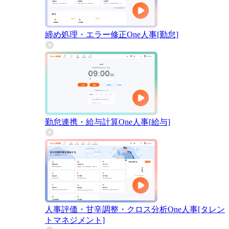
締め処理・エラー修正
One人事[勤怠]
勤怠連携・給与計算
One人事[給与]
人事評価・甘辛調整・クロス分析
One人事[タレン
トマネジメント]