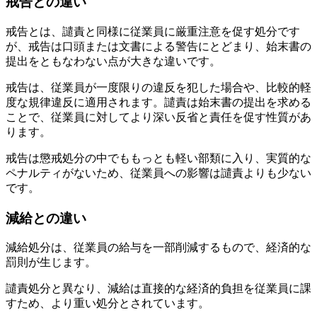
戒告との違い
戒告とは、譴責と同様に従業員に厳重注意を促す処分です
が、戒告は口頭または文書による警告にとどまり、始末書の
提出をともなわない点が大きな違いです。
戒告は、従業員が一度限りの違反を犯した場合や、比較的軽
度な規律違反に適用されます。譴責は始末書の提出を求める
ことで、従業員に対してより深い反省と責任を促す性質があ
ります。
戒告は懲戒処分の中でももっとも軽い部類に入り、実質的な
ペナルティがないため、従業員への影響は譴責よりも少ない
です。
減給との違い
減給処分は、従業員の給与を一部削減するもので、経済的な
罰則が生じます。
譴責処分と異なり、減給は直接的な経済的負担を従業員に課
すため、より重い処分とされています。