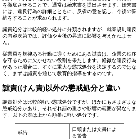
を徹底させることで、通常は始末書を提出させます。始末書
には、違反行為の詳細とともに、反省の意を記し、今後の誓
約をすることが求められます。
譴責処分は比較的軽い処分に分類されますが、就業規則違反
の内容次第では、評価や今後の昇進に影響を与えかねませ
ん。
従業員を規律ある行動に導くためにある譴責は、企業の秩序
を守るために欠かせない役割を果たします。軽微な違反行為
があった場合に、すぐに重大な懲戒処分を決定するのではな
く、まずは譴責を通じて教育的指導をするのです。
譴責(けん責)以外の懲戒処分と違い
譴責処分は比較的軽い懲戒処分ですが、ほかにもさまざまな
懲戒処分があり、それぞれ罰の重さや影響の範囲が異なりま
す。以下の表は上から順番に軽い処分です。
口頭または文書によ
戒告
る警告