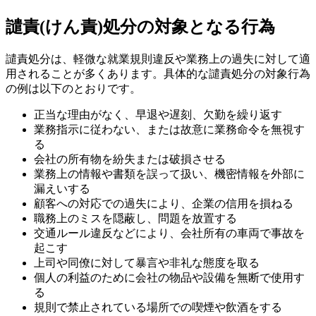
譴責(けん責)処分の対象となる行為
譴責処分は、軽微な就業規則違反や業務上の過失に対して適
用されることが多くあります。具体的な譴責処分の対象行為
の例は以下のとおりです。
正当な理由がなく、早退や遅刻、欠勤を繰り返す
業務指示に従わない、または故意に業務命令を無視す
る
会社の所有物を紛失または破損させる
業務上の情報や書類を誤って扱い、機密情報を外部に
漏えいする
顧客への対応での過失により、企業の信用を損ねる
職務上のミスを隠蔽し、問題を放置する
交通ルール違反などにより、会社所有の車両で事故を
起こす
上司や同僚に対して暴言や非礼な態度を取る
個人の利益のために会社の物品や設備を無断で使用す
る
規則で禁止されている場所での喫煙や飲酒をする