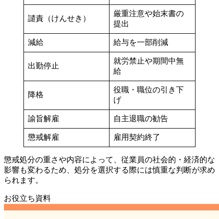
厳重注意や始末書の
譴責（けんせき）
提出
減給
給与を一部削減
就労禁止や期間中無
出勤停止
給
役職・職位の引き下
降格
げ
諭旨解雇
自主退職の勧告
懲戒解雇
雇用契約終了
懲戒処分の重さや内容によって、従業員の社会的・経済的な
影響も変わるため、処分を選択する際には慎重な判断が求め
られます。
お役立ち資料