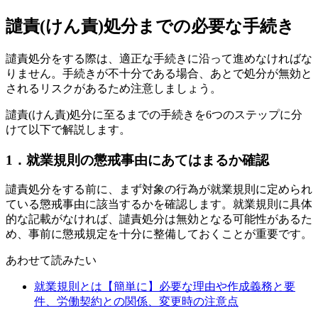
譴責(けん責)処分までの必要な手続き
譴責処分をする際は、適正な手続きに沿って進めなければな
りません。手続きが不十分である場合、あとで処分が無効と
されるリスクがあるため注意しましょう。
譴責(けん責)処分に至るまでの手続きを6つのステップに分
けて以下で解説します。
1．就業規則の懲戒事由にあてはまるか確認
譴責処分をする前に、まず対象の行為が就業規則に定められ
ている懲戒事由に該当するかを確認します。就業規則に具体
的な記載がなければ、譴責処分は無効となる可能性があるた
め、事前に懲戒規定を十分に整備しておくことが重要です。
あわせて読みたい
就業規則とは【簡単に】必要な理由や作成義務と要
件、労働契約との関係、変更時の注意点