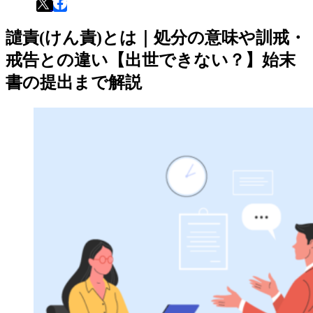
譴責(けん責)とは｜処分の意味や訓戒・
戒告との違い【出世できない？】始末
書の提出まで解説