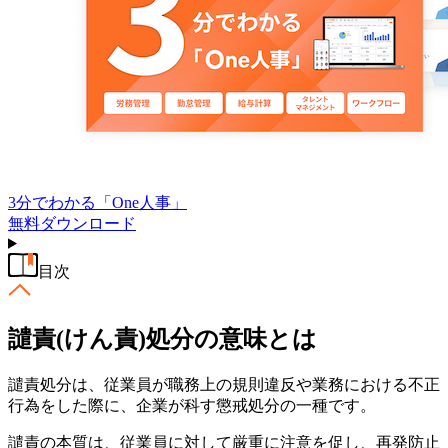
3分でわかる「One人事」
無料
ダウンロード
目次
譴責(けん責)処分の意味とは
譴責処分は、従業員が職務上の規則違反や業務における不正
行為をした際に、企業が科す懲戒処分の一種です。
譴責の本質は、従業員に対して厳重に注意を促し、再発防止