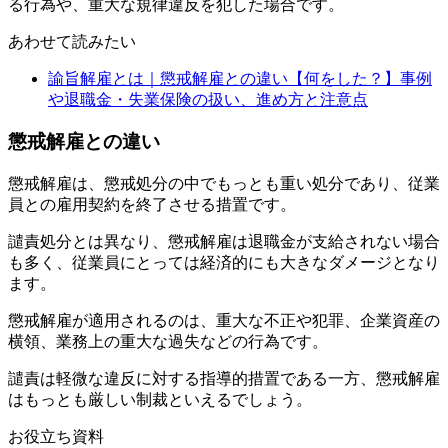
る行為や、重大な規律違反を犯した場合です。
あわせて読みたい
諭旨解雇とは｜懲戒解雇との違い【何をした？】事例
や退職金・失業保険の扱い、進め方と注意点
懲戒解雇との違い
懲戒解雇は、懲戒処分の中でもっとも重い処分であり、従業
員との雇用契約を終了させる措置です。
譴責処分とは異なり、懲戒解雇は退職金が支給されない場合
も多く、従業員にとっては経済的にも大きなダメージとなり
ます。
懲戒解雇が適用されるのは、重大な不正や犯罪、企業資産の
横領、業務上の重大な過失などの行為です。
譴責は軽微な違反に対する指導的措置である一方、懲戒解雇
はもっとも厳しい制裁といえるでしょう。
お役立ち資料