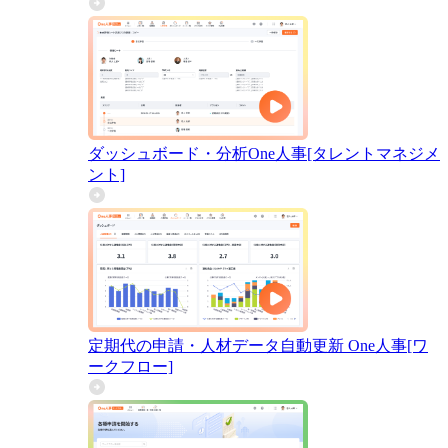
ダッシュボード・分析
One人事[タレントマネジメ
ント]
定期代の申請・人材データ自動更新
One人事[ワ
ークフロー]