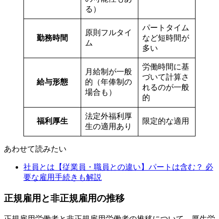
る）
パートタイム
原則フルタイ
勤務時間
など短時間が
ム
多い
労働時間に基
月給制が一般
づいて計算さ
給与形態
的（年俸制の
れるのが一般
場合も）
的
法定外福利厚
福利厚生
限定的な適用
生の適用あり
あわせて読みたい
社員とは【従業員・職員との違い】パートは含む？ 必
要な雇用手続きも解説
正規雇用と非正規雇用の推移
正規雇用労働者と非正規雇用労働者の推移について、厚生労