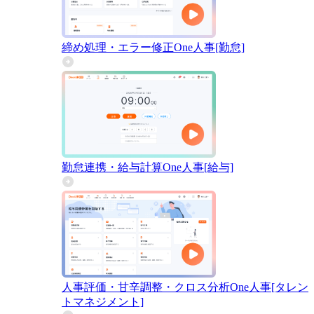
締め処理・エラー修正
One人事[勤怠]
勤怠連携・給与計算
One人事[給与]
人事評価・甘辛調整・クロス分析
One人事[タレン
トマネジメント]