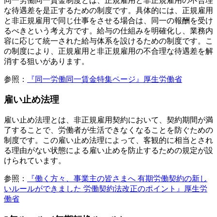
同一労働同一賃金制度とは、正規雇用と非正規雇用の不合理
な待遇差を是正するための制度です。具体的には、正規雇用
と非正規雇用で同じ仕事をさせる場合は、同一の報酬を受け
るべきという考え方です。給与の仕組みを明確化し、業務内
容に応じて統一された給与体系を設けるための制度です。こ
の制度により、正規雇用と非正規雇用の不合理な待遇差を解
消する狙いがあります。
参照：
『同一労働同一賃金特集ページ』厚生労働省
雇い止め法理
雇い止め法理とは、非正規雇用契約において、契約期間が満
了することで、労働者が生活できなくなることを防ぐための
制度です。この雇い止め法理によって、客観的に相当とされ
る理由がない状態による雇い止めを防止するための規定が設
けられています。
参照：
『働く方々、事業主の皆さまへ 有期労働契約の新し
いルールができました 労働契約法改正のポイント』厚生労
働省