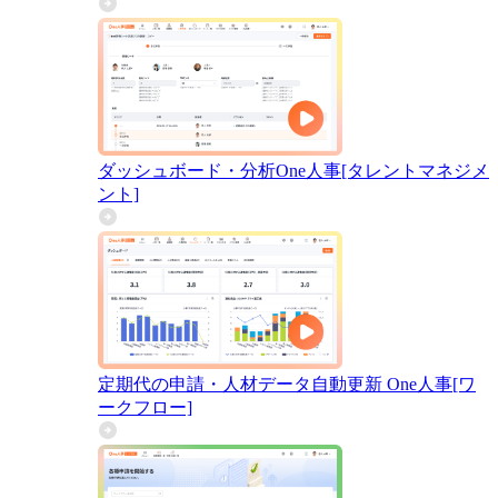
ダッシュボード・分析
One人事[タレントマネジメ
ント]
定期代の申請・人材データ自動更新
One人事[ワ
ークフロー]