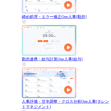
締め処理・エラー修正
One人事[勤怠]
勤怠連携・給与計算
One人事[給与]
人事評価・甘辛調整・クロス分析
One人事[タレン
トマネジメント]