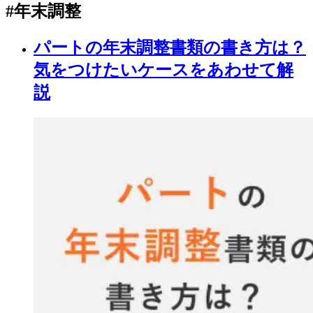
#年末調整
パートの年末調整書類の書き方は？
気をつけたいケースをあわせて解
説