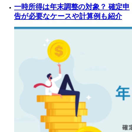
一時所得は年末調整の対象？ 確定申
告が必要なケースや計算例も紹介