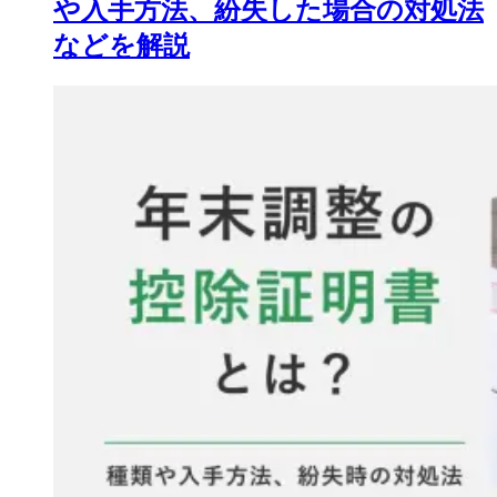
や入手方法、紛失した場合の対処法
などを解説