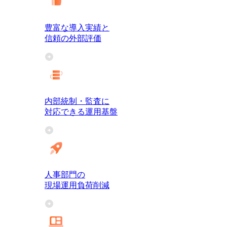
豊富な導入実績と
信頼の外部評価
内部統制・監査に
対応できる運用基盤
人事部門の
現場運用負荷削減