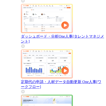
ダッシュボード・分析
One人事[タレントマネジメ
ント]
定期代の申請・人材データ自動更新
One人事[ワ
ークフロー]