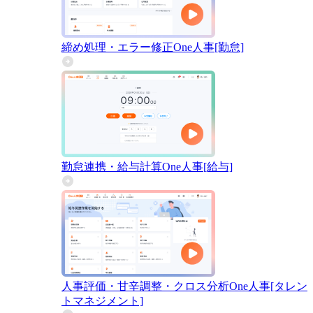
締め処理・エラー修正
One人事[勤怠]
勤怠連携・給与計算
One人事[給与]
人事評価・甘辛調整・クロス分析
One人事[タレン
トマネジメント]