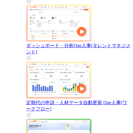
ダッシュボード・分析
One人事[タレントマネジメ
ント]
定期代の申請・人材データ自動更新
One人事[ワ
ークフロー]