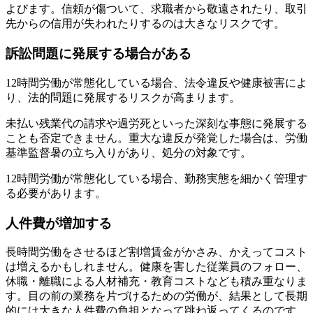
よびます。信頼が傷ついて、求職者から敬遠されたり、取引
先からの信用が失われたりするのは大きなリスクです。
訴訟問題に発展する場合がある
12時間労働が常態化している場合、法令違反や健康被害によ
り、法的問題に発展するリスクが高まります。
未払い残業代の請求や過労死といった深刻な事態に発展する
ことも否定できません。重大な違反が発覚した場合は、労働
基準監督暑の立ち入りがあり、処分の対象です。
12時間労働が常態化している場合、勤務実態を細かく管理す
る必要があります。
人件費が増加する
長時間労働をさせるほど割増賃金がかさみ、かえってコスト
は増えるかもしれません。健康を害した従業員のフォロー、
休職・離職による人材補充・教育コストなども積み重なりま
す。目の前の業務を片づけるための労働が、結果として長期
的には大きな人件費の負担となって跳ね返ってくるのです。