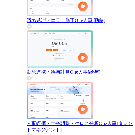
締め処理・エラー修正
One人事[勤怠]
勤怠連携・給与計算
One人事[給与]
人事評価・甘辛調整・クロス分析
One人事[タレン
トマネジメント]