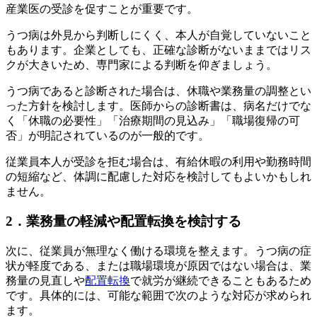
産業医の受診を促すことが重要です。
うつ病は外見から判断しにくく、本人が自覚していないこと
もあります。企業としても、正確な診断がないままではリス
クが大きいため、専門家による判断を仰ぎましょう。
うつ病であると診断された場合は、休職や業務量の調整とい
った方針を検討します。医師からの診断書は、病名だけでな
く「休職の必要性」「治療期間の見込み」「職場復帰の可
否」が明記されているのが一般的です。
従業員本人が受診を拒む場合は、有給休暇の利用や勤務時間
の短縮など、体調に配慮した対応を検討してもよいかもしれ
ません。
2．業務量の軽減や配置転換を検討する
次に、従業員が無理なく働ける環境を整えます。うつ病の症
状が軽度である、または職場環境が原因ではない場合は、業
務量の見直しや
配置転換
で就労が継続できることもあるため
です。具体的には、可能な範囲で次のような対応が求められ
ます。