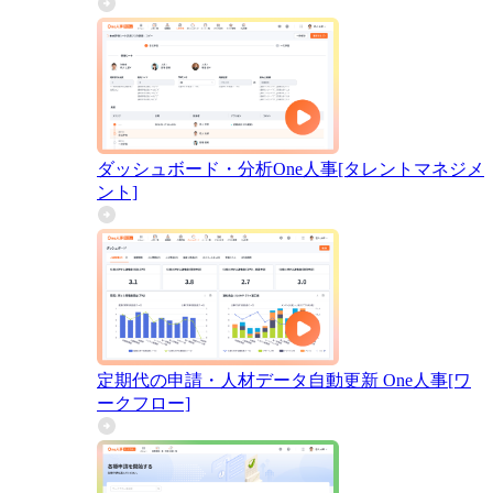
ダッシュボード・分析
One人事[タレントマネジメ
ント]
定期代の申請・人材データ自動更新
One人事[ワ
ークフロー]