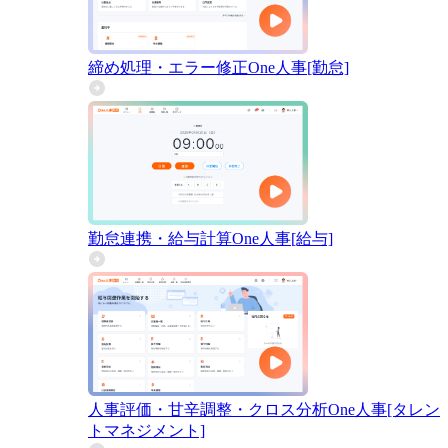
締め処理・エラー修正
One人事[勤怠]
勤怠連携・給与計算
One人事[給与]
人事評価・甘辛調整・クロス分析
One人事[タレン
トマネジメント]