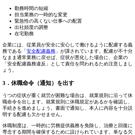
勤務時間の短縮
担当業務の一時的な変更
緊急性の高くない仕事への配置
出社頻度の調整
在宅勤務
企業には、従業員が安全に安心して働けるように配慮する義
務である「
安全配慮義務
」が課されています。配慮が不十分
なまま通常業務に戻せば、症状が悪化した場合に、企業の
「安全配慮義務違反」として責任を問われるため注意しまし
ょう。
3．休職命令（通知）を出す
うつの症状が重く就労が困難な場合は、就業規則に沿って休
職命令を出します。就業規則に休職規定があるかを確認し、
手続きを進めましょう。書面で通知し、本人に内容を十分説
明する配慮も欠かせません。
休職制度は、一時的に労務提供義務を免除し、治療と回復に
専念する期間を確保するために設けられています。単なる欠