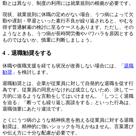
勤とは異なり、制度の利用には就業規則の根拠が必要です。
現状、就業規則に休職の定めがない場合、うつ病によって欠
勤や遅刻・早退といった素行不良が繰り返されると、やむを
得ず普通解雇の検討に至るケースもあります。ただし、その
ようなときも、うつ病が長時間労働やパワハラを原因とする
ものではないか、慎重に判断しましょう。
4．退職勧奨をする
休職や復職支援を経ても状況が改善しない場合には、「
退職
勧奨
」を検討します。
退職勧奨とは、企業が従業員に対して自発的な退職を促す行
為です。従業員の同意がなければ成立しないため、決して一
方的に迫るような言動をしてはいけません。「しつこく退職
を迫る」「断っても繰り返し面談をする」といった行為は、
退職強要にあたり違法です。
とくにうつ病のような精神疾患を抱える従業員に対する退職
勧奨は、精神的に強いショックを与えかねません。言葉選び
や伝え方に十分な配慮が必要です。